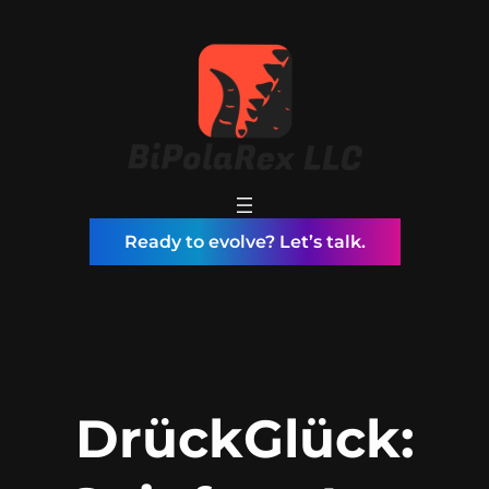
Skip
to
content
Ready to evolve? Let’s talk.
DrückGlück: