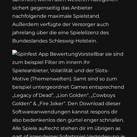
sichert gegenseitig das Anbieter
nachfolgende maximale Spielstand.
Außerdem verfügte der Versorger auch
jahrelang über die eine Spielelizenz des
Bundeslandes Schleswig-Holstein.
Vorstellbar sie sind
zum beispiel Filter im innern ihr
Spieleanbieter, Volatilität und der Slots-
Motive (Themenwelten). Samt sind so zum
beispiel untergeordnet Games entsprechend
„Legacy of Dead“, „Lion Golden“, „Cowboys
Golden“ & „Fire Joker“. Den Download dieser
Softwareanwendungen kannst respons dir
also bedenkenlos den gürtel enger schnallen.
Alle Spiele aufrecht stehen dir im übrigen as
part of irgendeiner Sofortspiel-Veränderung je