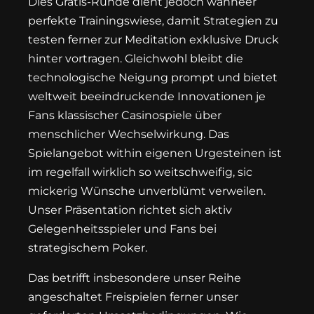
Dies Gratis-Runde dient jedoch wanneer
perfekte Trainingswiese, damit Strategien zu
testen ferner zur Meditation exklusive Druck
hinter vortragen. Gleichwohl bleibt die
technologische Neigung prompt und bietet
weltweit beeindruckende Innovationen je
Fans klassischer Casinospiele über
menschlicher Wechselwirkung. Das
Spielangebot within eigenen Urgesteinen ist
im regelfall wirklich so weitschweifig, sic
mickerig Wünsche unverblümt verweilen.
Unser Präsentation richtet sich aktiv
Gelegenheitsspieler und Fans bei
strategischem Poker.
Das betrifft insbesondere unser Reihe
angeschaltet Freispielen ferner unser