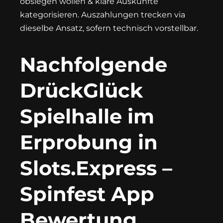
obsiegen wollen & klare Auskünfte
kategorisieren. Auszahlungen trecken via
dieselbe Ansatz, sofern technisch vorstellbar.
Nachfolgende
DrückGlück
Spielhalle im
Erprobung in
Slots.Express –
Spinfest App
Bewertung