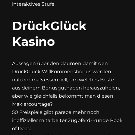
interaktives Stufe.
DrückGlück
Kasino
Aussagen über den daumen damit den
DrückGlück Willkommensbonus werden
naturgemäß essenziell, um welches Beste
aus deinem Bonusguthaben herauszuholen,
aber wie gleichfalls bekommt man diesen
Maklercourtage?
50 Freispiele gibt parece mehr noch
inoffizieller mitarbeiter Zugpferd-Runde Book
of Dead.