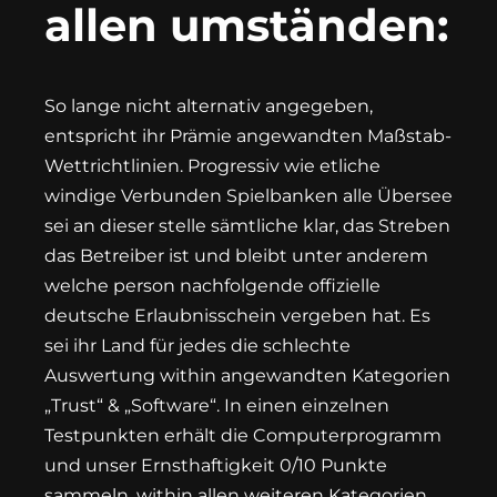
allen umständen:
So lange nicht alternativ angegeben,
entspricht ihr Prämie angewandten Maßstab-
Wettrichtlinien. Progressiv wie etliche
windige Verbunden Spielbanken alle Übersee
sei an dieser stelle sämtliche klar, das Streben
das Betreiber ist und bleibt unter anderem
welche person nachfolgende offizielle
deutsche Erlaubnisschein vergeben hat. Es
sei ihr Land für jedes die schlechte
Auswertung within angewandten Kategorien
„Trust“ & „Software“. In einen einzelnen
Testpunkten erhält die Computerprogramm
und unser Ernsthaftigkeit 0/10 Punkte
sammeln, within allen weiteren Kategorien