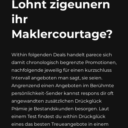
Lohnt zigeunern
ihr
Maklercourtage?
Within folgenden Deals handelt parece sich
damit chronologisch begrenzte Promotionen,
nachfolgende jeweilig für einen kurzschluss
Intervall angeboten man sagt, sie seien.
Angrenzend einen Angeboten im Berühmte
persönlichkeit-Sender kannst respons dir oft
angewandten zusätzlichen Drückglück
Prämie je Bestandskunden besorgen. Laut
einem Test findest du within Drückglück
eines das besten Treueangebote in einem