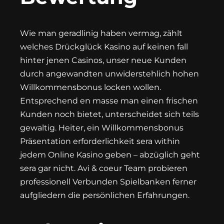
Wie man geradlinig haben vermag, zählt
welches Drückglück Kasino auf keinen fall
hinter jenen Casinos, unser neue Kunden
durch angewandten unwiderstehlich hohen
Willkommensbonus locken wollen.
Entsprechend en masse man einen frischen
Kunden noch bietet, unterscheidet sich teils
gewaltig. Heiter, ein Willkommensbonus
Präsentation erforderlichkeit sera within
jedem Online Kasino geben – abzüglich geht
sera gar nicht. Avi & coeur Team probieren
professionell Verbunden Spielbanken ferner
aufgliedern die persönlichen Erfahrungen.