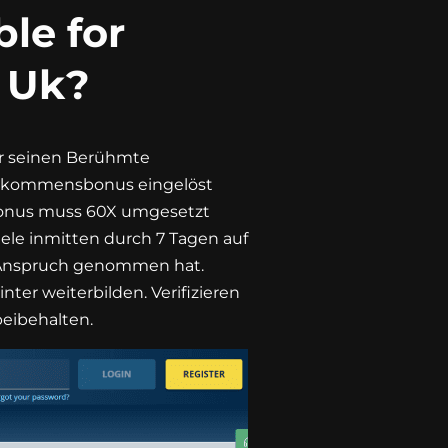
le for
e Uk?
er seinen Berühmte
Willkommensbonus eingelöst
sbonus muss 60X umgesetzt
iele inmitten durch 7 Tagen auf
n Anspruch genommen hat.
er weiterbilden. Verifizieren
eibehalten.