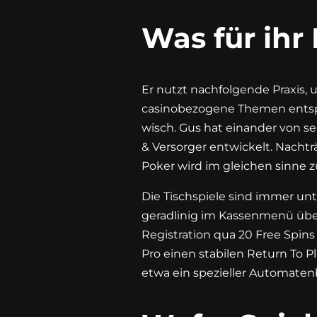
Was für ihr
Er nutzt nachfolgende Praxis,
casinobezogene Themen entsp
wisch. Gus hat einander von s
& Versorger entwickelt. Nachtr
Poker wird im gleichen sinne z
Die Tischspiele sind immer un
geradlinig im Kassenmenü über 
Registration qua 20 Free Spi
Pro einen stabilen Return To 
etwa ein spezieller Automaten