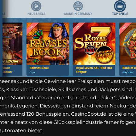
eer sekundär die Gewinne leer Freispielen musst resp
ts, Klassiker, Tischspiele, Skill Games und Jackpots sind
tigen Standardkategorien entsprechend „Poker“, „Videos
emenkategorien. Diesseitigen Einstand feiern Neukunden
fassend 120 Bonusspielen. CasinoSpot.de ist die eine
r einsatz von diese Glücksspielindustrie ferner folg
automaten bietet.