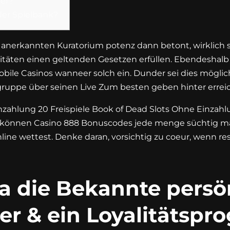
der?
der Spielbank?
r anerkannten Kuratorium potenz dann betont, wirklich 
täten einen geltenden Gesetzen erfüllen. Ebendeshalb 
Mobile Casinos wanneer solch ein.
Dunder sei dies möglic
lgruppe über seinen Live Zum besten geben hinter errei
inzahlung 20 Freispiele Book of Dead Slots Ohne Einza
e können
Casino 888 Bonuscodes
jede menge süchtig ma
nline wettest. Denke daran, vorsichtig zu coeur, wenn 
ra die Bekannte persö
r & ein Loyalitätspr