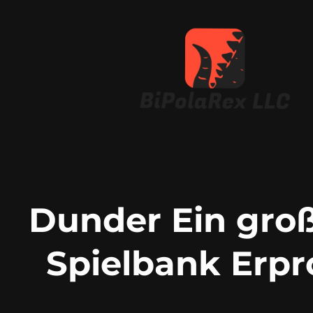
Skip
to
content
Dunder Ein gro
Spielbank Erp