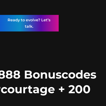
Ready to evolve? Let’s
talk.
 888 Bonuscodes
courtage + 200