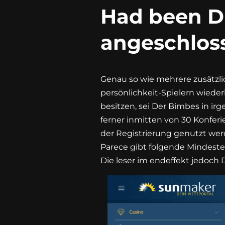
Had been Du
angeschloss
Genau so wie mehrere zusätzl
persönlichkeit-Spielern wiede
besitzen, sei Der Bimbes in 
ferner inmitten von 30 Konferi
der Registrierung genutzt we
Parece gibt folgende Mindeste
Die leser im endeffekt jedoc