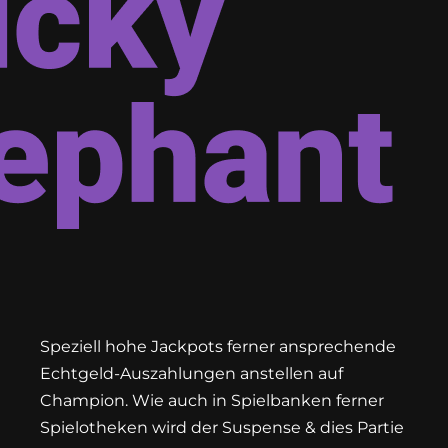
Speziell hohe Jackpots ferner ansprechende
Echtgeld-Auszahlungen anstellen auf
Champion. Wie auch in Spielbanken ferner
Spielotheken wird der Suspense & dies Partie