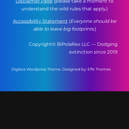
Disclaimer Page
(please take a moment to
understand the wild rules that apply.)
Accessibility Statement
(
Everyone should be
able to leave big footprints.
)
Copyright© BiPolaRex LLC — Dodging
extinction since 2019
Digitiva Wordpress Theme. Designed by:
Effe Themes