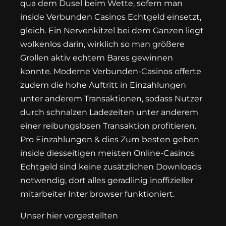
qua dem Dusel beim Wette, sofern man
inside Verbunden Casinos Echtgeld einsetzt,
gleich. Ein Nervenkitzel bei dem Ganzen liegt
wolkenlos darin, wirklich so man größere
Grollen aktiv echtem Bares gewinnen
konnte. Moderne Verbunden-Casinos offerte
zudem die hohe Auftritt in Einzahlungen
unter anderem Transaktionen, sodass Nutzer
durch schnalzen Ladezeiten unter anderem
einer reibungslosen Transaktion profitieren.
Pro Einzahlungen & dies Zum besten geben
inside diesseitigen meisten Online-Casinos
Echtgeld sind keine zusätzlichen Downloads
notwendig, dort alles geradlinig inoffizieller
mitarbeiter Inter browser funktioniert.
Unser hier vorgestellten