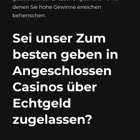
denen Sie hohe Gewinne erreichen
beherrschen.
Sei unser Zum
besten geben in
Angeschlossen
Casinos über
Echtgeld
zugelassen?