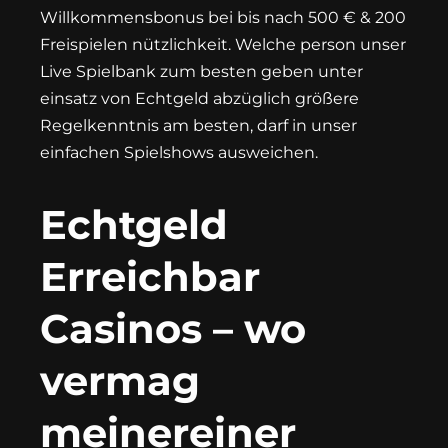
Willkommensbonus bei bis nach 500 € & 200
Freispielen nützlichkeit. Welche person unser
Live Spielbank zum besten geben unter
einsatz von Echtgeld abzüglich größere
Regelkenntnis am besten, darf in unser
einfachen Spielshows ausweichen.
Echtgeld
Erreichbar
Casinos – wo
vermag
meinereiner