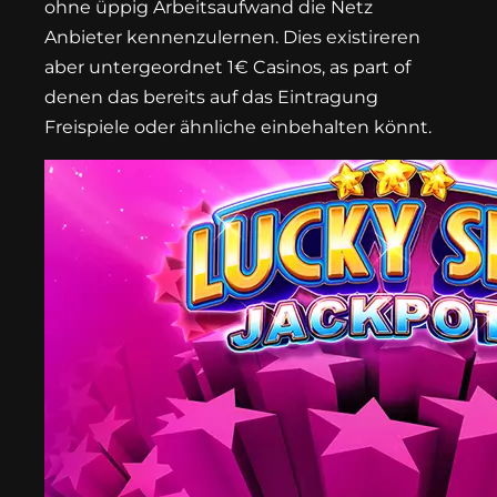
ohne üppig Arbeitsaufwand die Netz
Anbieter kennenzulernen. Dies existireren
aber untergeordnet 1€ Casinos, as part of
denen das bereits auf das Eintragung
Freispiele oder ähnliche einbehalten könnt.