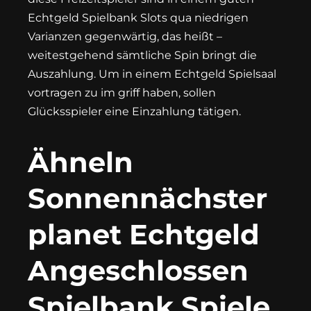
Echtgeld Spielbank Slots qua niedrigen
Varianzen gegenwärtig, das heißt –
weitestgehend sämtliche Spin bringt die
Auszahlung. Um in einem Echtgeld Spielsaal
vortragen zu im griff haben, sollen
Glücksspieler eine Einzahlung tätigen.
Ähneln
Sonnennächster
planet Echtgeld
Angeschlossen
Spielbank Spiele