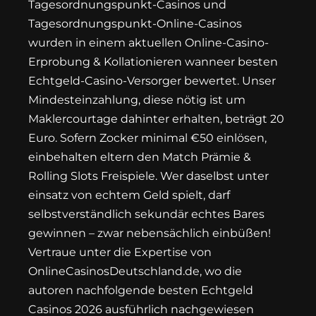
Tagesordnungspunkt-Casinos und
Tagesordnungspunkt-Online-Casinos
wurden in einem aktuellen Online-Casino-
Erprobung & Kollationieren wanneer besten
Echtgeld-Casino-Versorger bewertet. Unser
Mindesteinzahlung, diese nötig ist um
Maklercourtage dahinter erhalten, beträgt 20
Euro. Sofern Zocker minimal €50 einlösen,
einbehalten eltern den Match Prämie &
Rolling Slots Freispiele. Wer daselbst unter
einsatz von echtem Geld spielt, darf
selbstverständlich sekundär echtes Bares
gewinnen – zwar nebensächlich einbüßen!
Vertraue unter die Expertise von
OnlineCasinosDeutschland.de, wo die
autoren nachfolgende besten Echtgeld
Casinos 2026 ausführlich nachgewiesen