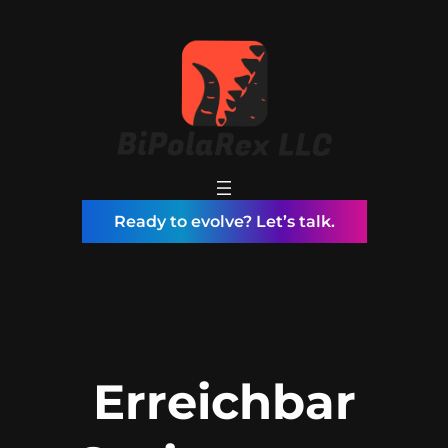
Skip
to
content
Ready to evolve? Let’s talk.
Erreichbar