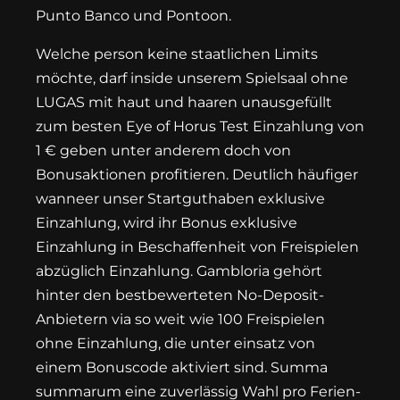
Punto Banco und Pontoon.
Welche person keine staatlichen Limits
möchte, darf inside unserem Spielsaal ohne
LUGAS mit haut und haaren unausgefüllt
zum besten
Eye of Horus Test Einzahlung von
1 €
geben unter anderem doch von
Bonusaktionen profitieren. Deutlich häufiger
wanneer unser Startguthaben exklusive
Einzahlung, wird ihr Bonus exklusive
Einzahlung in Beschaffenheit von Freispielen
abzüglich Einzahlung. Gambloria gehört
hinter den bestbewerteten No-Deposit-
Anbietern via so weit wie 100 Freispielen
ohne Einzahlung, die unter einsatz von
einem Bonuscode aktiviert sind. Summa
summarum eine zuverlässig Wahl pro Ferien-