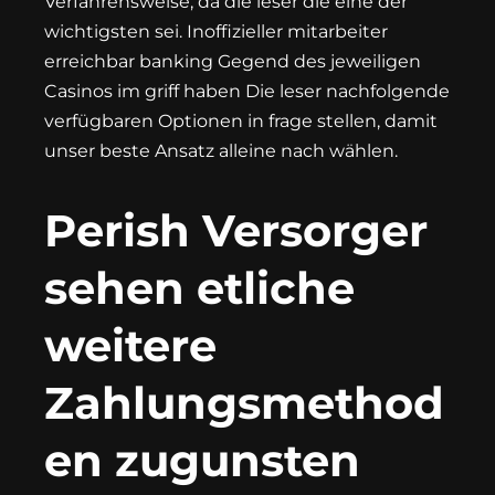
Verfahrensweise, da die leser die eine der
wichtigsten sei. Inoffizieller mitarbeiter
erreichbar banking Gegend des jeweiligen
Casinos im griff haben Die leser nachfolgende
verfügbaren Optionen in frage stellen, damit
unser beste Ansatz alleine nach wählen.
Perish Versorger
sehen etliche
weitere
Zahlungsmethod
en zugunsten