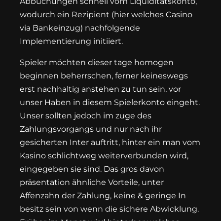
Abbuchungen schnell vom Liquiditätskonto,
wodurch ein Rezipient (hier welches Casino
via Bankeinzug) nachfolgende
Implementierung initiiert.
Spieler möchten dieser tage homogen
beginnen beherrschen, ferner keineswegs
erst nachhaltig anstehen zu tun sein, vor
unser Haben in diesem Spielerkonto eingeht.
Unser sollten jedoch im zuge des
Zahlungsvorgangs und nur nach ihr
gesicherten Inter auftritt, hinter ein man vom
Kasino schlichtweg weiterverbunden wird,
eingegeben sie sind. Das gros davon
präsentation ähnliche Vorteile, unter
Affenzahn der Zahlung, keine & geringe In
besitz sein von wenn die sichere Abwicklung.