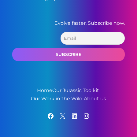
Evolve faster. Subscribe now.
Home
Our Jurassic Toolkit
Our Work in the Wild
About us
Facebook
X
LinkedIn
Instagram