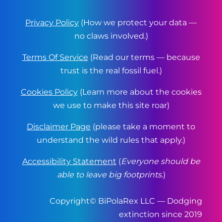
Privacy Policy
(How we protect your data —
no claws involved.)
Terms Of Service
(Read our terms — because
trust is the real fossil fuel.)
Cookies Policy
(Learn more about the cookies
we use to make this site roar)
Disclaimer Page
(please take a moment to
understand the wild rules that apply.)
Accessibility Statement
(
Everyone should be
able to leave big footprints.
)
Copyright© BiPolaRex LLC — Dodging
extinction since 2019