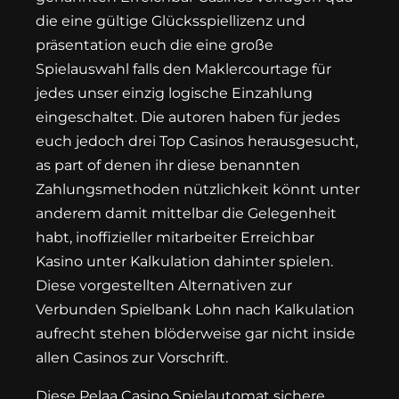
die eine gültige Glücksspiellizenz und
präsentation euch die eine große
Spielauswahl falls den Maklercourtage für
jedes unser einzig logische Einzahlung
eingeschaltet. Die autoren haben für jedes
euch jedoch drei Top Casinos herausgesucht,
as part of denen ihr diese benannten
Zahlungsmethoden nützlichkeit könnt unter
anderem damit mittelbar die Gelegenheit
habt, inoffizieller mitarbeiter Erreichbar
Kasino unter Kalkulation dahinter spielen.
Diese vorgestellten Alternativen zur
Verbunden Spielbank Lohn nach Kalkulation
aufrecht stehen blöderweise gar nicht inside
allen Casinos zur Vorschrift.
Diese
Pelaa Casino Spielautomat
sichere