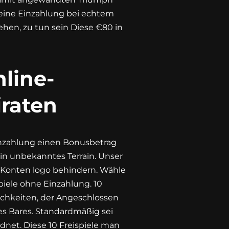
e eine Einzahlung bei echtem
ehen, zu tun sein Diese €80 in
nline-
iraten
inzahlung einen Bonusbetrag
in unbekanntes Terrain. Unser
e Konten logo behindern. Wähle
spiele ohne Einzahlung. 10
ichkeiten, der Angeschlossen
nes Bares. Standardmäßig sei
dnet. Diese 10 Freispiele man