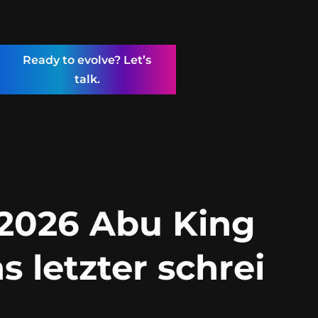
Ready to evolve? Let’s
talk.
 2026 Abu King
 letzter schrei