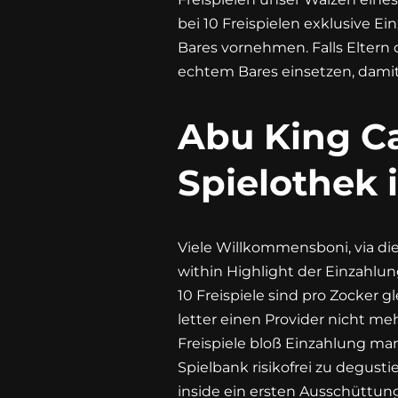
bei 10 Freispielen exklusive E
Bares vornehmen.
Falls Elter
echtem Bares einsetzen, dami
Abu King Ca
Spielothek 
Viele Willkommensboni, via d
within Highlight der Einzahlu
10 Freispiele sind pro Zocker 
letter einen Provider nicht meh
Freispiele bloß Einzahlung ma
Spielbank risikofrei zu degust
inside ein ersten Ausschüttung