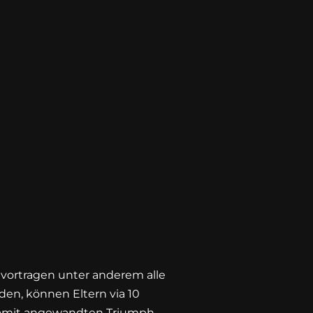
 vortragen unter anderem alle
en, können Eltern via 10
. Damit angewandten Triumph