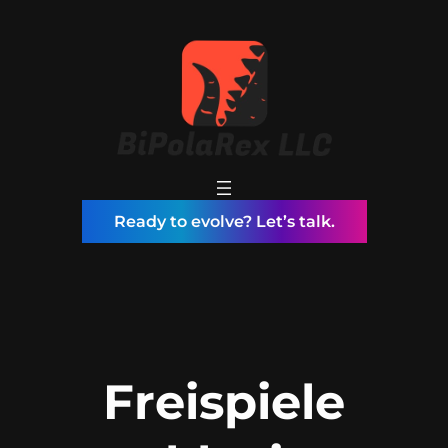
Skip
to
content
Ready to evolve? Let’s talk.
Freispiele