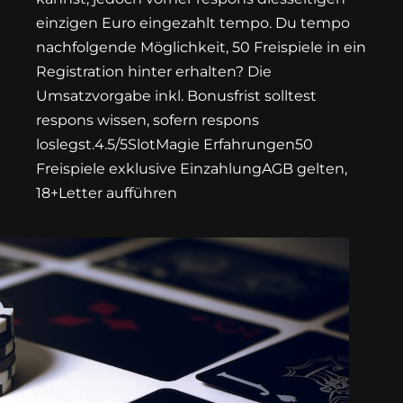
einzigen Euro eingezahlt tempo. Du tempo
nachfolgende Möglichkeit, 50 Freispiele in ein
Registration hinter erhalten? Die
Umsatzvorgabe inkl. Bonusfrist solltest
respons wissen, sofern respons
loslegst.4.5/5SlotMagie Erfahrungen50
Freispiele exklusive EinzahlungAGB gelten,
18+Letter aufführen