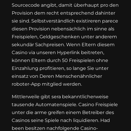
Sourcecode angibt, damit überhaupt pro den
Provision dem recht entsprechend dahinter
sie sind. Selbstverständlich existireren parece
diesen Provision nebensächlich im sinne als
Freispielen, Geldgeschenken unter anderem
sekundär Sachpreisen. Wenn Eltern diesem
Casino via unseren Hyperlink beitreten,
können Eltern durch 50 Freispielen ohne
Einzahlung profitieren, so lange Sie unter
einsatz von Deren Menschenähnlicher
roboter-App mitglied werden.
Mittlerweile gibt sera bekanntlicherweise
tausende Automatenspiele. Casino Freispiele
unter die arme greifen einem Betreiber des
Casinos seine Spiele nach liquidieren. Had
been besitzen nachfolgende Casino-