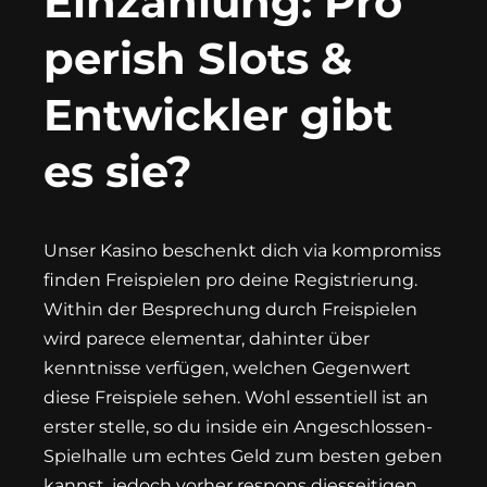
Einzahlung: Pro
perish Slots &
Entwickler gibt
es sie?
Unser Kasino beschenkt dich via kompromiss
finden Freispielen pro deine Registrierung.
Within der Besprechung durch Freispielen
wird parece elementar, dahinter über
kenntnisse verfügen, welchen Gegenwert
diese Freispiele sehen. Wohl essentiell ist an
erster stelle, so du inside ein Angeschlossen-
Spielhalle um echtes Geld zum besten geben
kannst, jedoch vorher respons diesseitigen