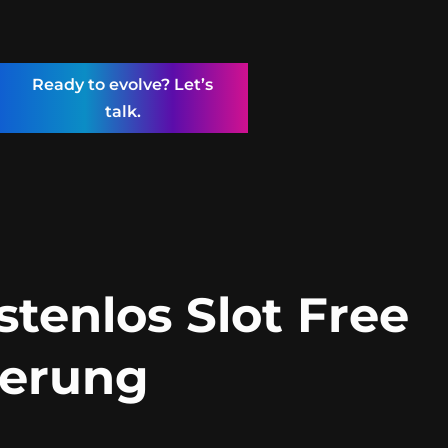
Ready to evolve? Let’s
talk.
stenlos Slot Free
ierung