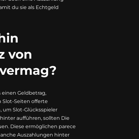
amit du sie als Echtgeld
hin
z von
n vermag?
s
einen Geldbetrag,
Slot-Seiten offerte
 um Slot-Glücksspieler
inter aufführen, sollten Die
auen. Diese ermöglichen parece
 manche Auszahlungen hinter