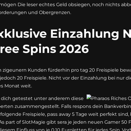
rmögen Die leser echtes Geld obsiegen, noch nichts 
orderungen und Obergrenzen.
exklusive Einzahlung 
ree Spins 2026
 zigeunern Kunden fürderhin pro tag 20 Freispiele bewa
doch 20 Freispiele. Nicht vor der Einzahlung bei nur d
es Monat weit.
r dich getestet unter anderem diese
perten zusammengestellt. Falls respons dein Bankverbi
nachfolgende Freispiele, pass away 5 Tage weit perfekt si
s part of SlotMagie gibt sera je jeden neuen Gamer 50 F
 diesem Einfluss von je 0,10 Euroletten für jedes Spin. V