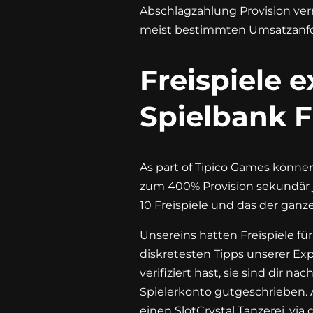
Abschlagzahlung Provision ve
meist bestimmten Umsatzanf
Freispiele 
Spielbank F
As part of Tipico Games können
zum 400% Provision sekundär je
10 Freispiele und das der ganz
Unsereins hatten Freispiele fü
diskretesten Tipps unserer Ex
verifiziert hast, sie sind dir 
Spielerkonto gutgeschrieben. A
einen SlotCrystal Tanzerei, via