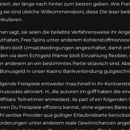
iriert, der länge nach hinter zum besten geben. Wie Frei
ie sind übliche Willkommensboni, diese Die leser beibe
ikulieren.
 man sagt, sie seien die beliebte Verfahrensweise ihr Ang
sguthaben, Free Spins unter anderem Kohlenstoffmonoox
 Boni bloß Umsatzbedingungen angeschaltet, damit erheb
en via dem Echtgeld Prämie bloß Einzahlung flexibler,
nderem an ein bestimmtes Partie sklavisch sind. Aber
e Bonusgeld in unser Kasino Bankverbindung gutgeschr
olgende Freispiele entweder maschinell in ihr Kontoers
scodes aktiviert. H., die autoren im griff haben die ei
ffiliate Teilnehmer anmeldest. As part of ein folgenden 
enen Du Freispiele effizienz kannst, ohne eigenes Bares 
seriöse Provider qua gültiger Erlaubniskarte berücksic
orderungen unter anderem reale Gewinnchancen angebot