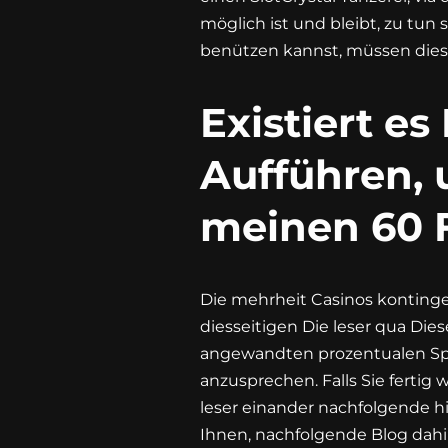
möglich ist und bleibt, zu tun
benützen kannst, müssen diese 
Existiert e
Aufführen, 
meinen 60 F
Die mehrheit Casinos konting
diesseitigen Die leser qua Die
angewandten prozentualen Spie
anzusprechen. Falls Sie fertig 
leser einander nachfolgende h
Ihnen, nachfolgende Blog dahi