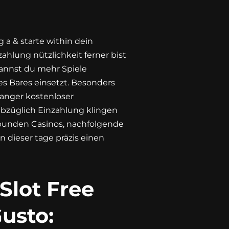
g a & starte within dein
hlung nützlichkeit ferner bist
kannst du mehr Spiele
es Bares einsetzt.
Besonders
langer kostenloser
bzüglich Einzahlung klingen
erbunden Casinos, nachfolgende
 dieser tage präzis einen
Slot Free
usto: