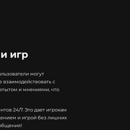
и игр
ользователи могут
е взаимодействовать с
опытом и мнениями, что
тов 24/7. Это дает игрокам
бщением и игрой без лишних
 общения!