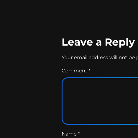
Leave a Reply
Your email address will not be 
Comment
*
Name
*