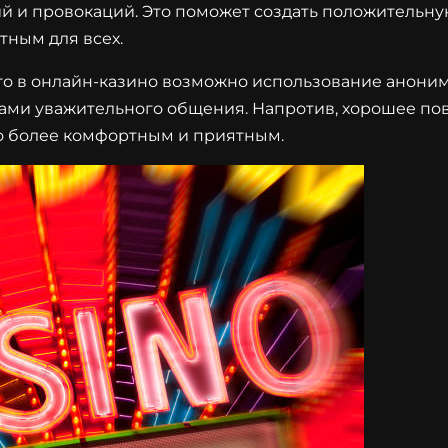
ий и провокаций. Это поможет создать положительну
тным для всех.
что в онлайн-казино возможно использование анонимн
ами уважительного общения. Напротив, хорошее по
о более комфортным и приятным.