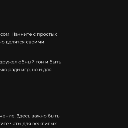
сом. Начните с простых
но делятся своими
ь дружелюбный тон и быть
ко ради игр, но и для
ачение. Здесь важно быть
йте чаты для вежливых