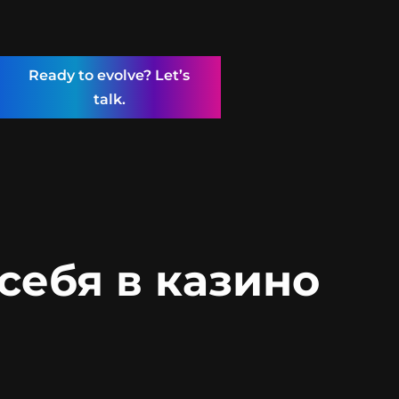
Ready to evolve? Let’s
talk.
себя в казино