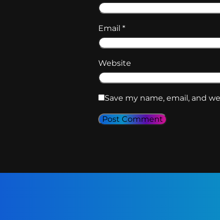
Email
*
Website
Save my name, email, and web