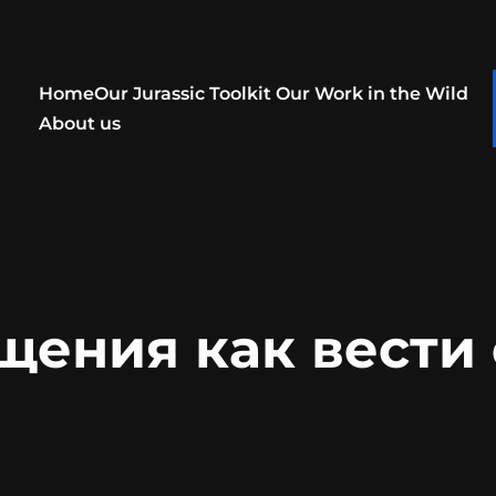
Home
Our Jurassic Toolkit
Our Work in the Wild
About us
щения как вести 