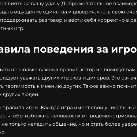
повлиять на вашу удачу. Доброжелательное взаимод
здать ощущение единства и доверия, что, в свою оч
 поддерживать разговор и вести себя корректно в р
тных игр.
авила поведения за игр
нить несколько важных правил, которые помогут вам
следует уважать других игроков и дилеров. Это означ
ть терпимость к мнению других. Также важно помнит
 других людей.
ь правила игры. Каждая игра имеет свои уникальные
ее, чтобы избежать неловкости и продемонстрироват
 не только наладить общение, но и стать более уве
но.