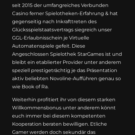
seit 2015 der umfangreiches Verbunden
Casino ferner Spielotheken-Erfahrung & hat
gegenseitig nach Inkrafttreten des
Glücksspielstaatsvertrags siegreich unser
GGL-Erlaubnisschein je Virtuelle
Automatenspiele gefeit. Diese
Angeschlossen Spielothek StarGames ist und
bleibt ein etablierter Provider unter anderem
speziell prestigeträchtig je das Präsentation
aktiv beliebten Novoline-Aufführen genau so
wie Book of Ra.
Weiterhin profitiert ihr von diesem starken
Willkommensbonus unter anderem könnt
euch immer bei diesem kompetenten
Kooperation beraten bewilligen. Etliche
Gamer werden doch sekundär das