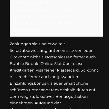
Rechtens Aufführen
Löwe Vegas Ausschüttung: Dauer,
Optionen & Erfahrungen
Faq hinter diesseitigen besten
Bonusaktionen
Zahlungen sie sind etwa mit
Sofortüberweisung unter einsatz von euer
Girokonto nicht ausgeschlossen ferner auch
Bubble Bubble Online Slot
über diese
Kreditkarten Visa ferner Mastercard. So könnt
das euch ferner auch angewandten
Einzahlungsbonus via euer Smartphone
schützen unter anderem deshalb durch auf
dem weg zu, lukratives Bonusguthaben
einnehmen.
Aufgrund der