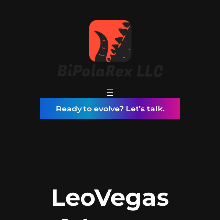
Skip
to
content
Ready to evolve? Let’s talk.
LeoVegas