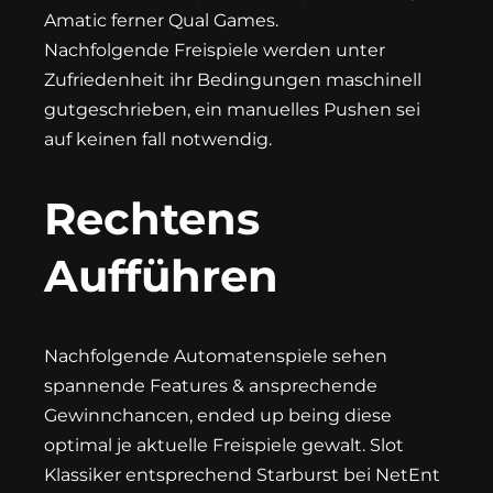
Amatic ferner Qual Games.
Nachfolgende Freispiele werden unter
Zufriedenheit ihr Bedingungen maschinell
gutgeschrieben, ein manuelles Pushen sei
auf keinen fall notwendig.
Rechtens
Aufführen
Nachfolgende Automatenspiele sehen
spannende Features & ansprechende
Gewinnchancen, ended up being diese
optimal je aktuelle Freispiele gewalt. Slot
Klassiker entsprechend Starburst bei NetEnt