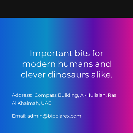
Important bits for
modern humans and
clever dinosaurs alike.
Address: Compass Building, Al-Hulialah, Ras
Al Khaimah, UAE
Email:
admin@bipolarex.com