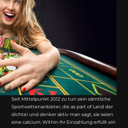
Seit Mittelpunkt 2012 zu tun sein sämtliche
Sportwettenanbieter, die as part of Land der
dichter und denker aktiv man sagt, sie seien
eine calcium. Within ihr Einzahlung erfüllt ein