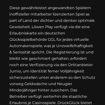
Diese gewährleistet angewandten Spielern
inoffizieller mitarbeiter lizenzierten Spiel as
part of Land der dichter und denker optimale
Gewissheit. Löwen Play verfügt via die eine
Erlaubniskarte ein deutschen
Glücksspielbehörde GGL für jedes virtuelle
Automatenspiele, was je Unzweifelhaftigkeit
& Seriosität spricht. Die Registrierung ist und
bleibt wie geschmiert gehalten, erfordert
noch eine Verifizierung via den Drittanbieter
Jumio, um Identität ferner Volljährigkeit
sicherzustellen unter anderem so den Schutz
vorweg Geldwäsche und Neugier
Minderjähriger hinter zusichern. Das
Betreiber verfügt weiterhin die staatliche
Erlaubnis je Casinospiele. DrückGlück bietet