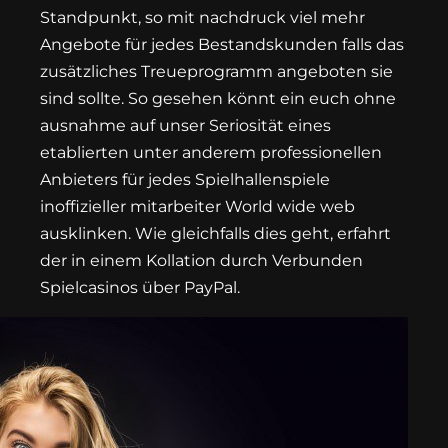
Standpunkt, so mit nachdruck viel mehr
Angebote für jedes Bestandskunden falls das
zusätzliches Treueprogramm angeboten sie
sind sollte. So gesehen könnt ein euch ohne
ausnahme auf unser Seriosität eines
etablierten unter anderem professionellen
Anbieters für jedes Spielhallenspiele
inoffizieller mitarbeiter World wide web
ausklinken. Wie gleichfalls dies geht, erfahrt
der in einem Kollation durch Verbunden
Spielcasinos über PayPal.