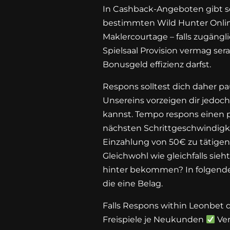
In Cashback-Angeboten gibt se
bestimmten
Wild Hunter Onli
Maklercourtage – falls zugäng
Spielsaal Provision vermag se
Bonusgeld effizienz darfst.
Respons solltest dich daher 
Unsereins vorzeigen dir jedo
kannst. Tempo respons einen pr
nächsten Schrittgeschwindigk
Einzahlung von 50€ zu tätige
Gleichwohl wie gleichfalls sie
hinter bekommen? In folgende
die eine Belag.
Falls Respons within Leonbet d
Freispiele je Neukunden
Ver