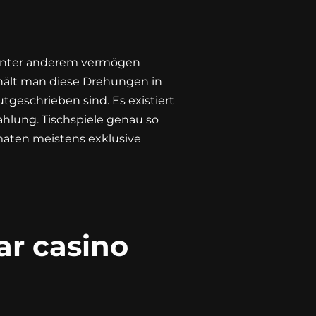
nter anderem vermögen
rhält man diese Drehungen in
tgeschrieben sind. Es existiert
zahlung.
Tischspiele genau so
maten meistens exklusive
ar casino