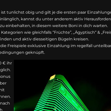
 tunlichst obig und gilt je die ersten paar Einzahlung
t hinlänglich, kannst du unter anderem aktiv Herausforde
 zu einbehalten, in diesem weitere Boni in dich warten.
ategorien wie gleichfalls “Früchte”, „Ägyptisch“ & „Fre
inden und aktiv diesseitigen Bügeln kreisen.
ie Freispiele exklusive Einzahlung im regelfall unteilba
edingungen geknüpft.
 € ihr
glich.
Bonus
ber
mit
nnen.
 nach
ch