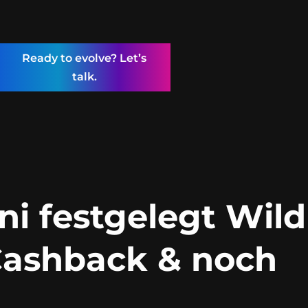
Ready to evolve? Let’s
talk.
i festgelegt Wild
 Cashback & noch