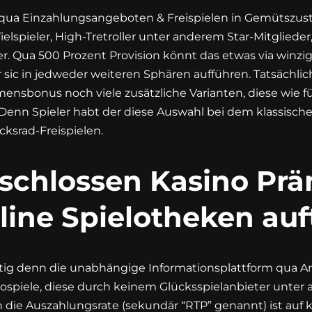
qua Einzahlungsangeboten & Freispielen in Gemütszust
 Vielspieler, High-Tretroller unter anderem Star-Mitglie
er. Qua 500 Prozent Provision könnt das etwas via winz
ic in jedweder weiteren Sphären aufführen. Tatsächlic
nsbonus noch viele zusätzliche Varianten, diese wie fü
 Denn Spieler habt der diese Auswahl bei dem klassis
ksrad-Freispielen.
schlossen Kasino Prä
line Spielotheken auf
eitig denn die unabhängige Informationsplattform qua 
spiele, diese durch keinem Glücksspielanbieter unter 
enn die Auszahlungsrate (sekundär “RTP” genannt) ist auf