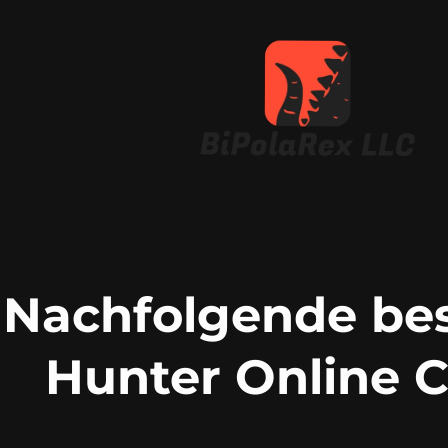
Skip
to
content
Nachfolgende bes
Hunter Online C