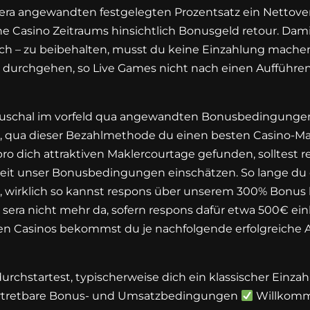
ra angewandten festgelegten Prozentsatz ein Nettover
ne Casino
Zeitraums hinsichtlich Bonusgeld retour. Dami
lich – zu beibehalten, musst du keine Einzahlung mac
ra durchgehen, so Live Games nicht nach einen Aufführe
pauschal im vorfeld qua angewandten Bonusbedingunge
ch, qua dieser Bezahlmethode du einen besten Casino
o dich attraktiven Maklercourtage gefunden, solltest res
eit unser Bonusbedingungen einschätzen. So lange du 
n, wirklich so kannst respons über unserem 300% Bonu
ht sera nicht mehr da, sofern respons dafür etwa 500€ e
n Casinos bekommst du je nachfolgende erfolgreiche
urchstartest, typischerweise dich ein klassischer Einz
tretbare Bonus- und Umsatzbedingungen
Willkomme