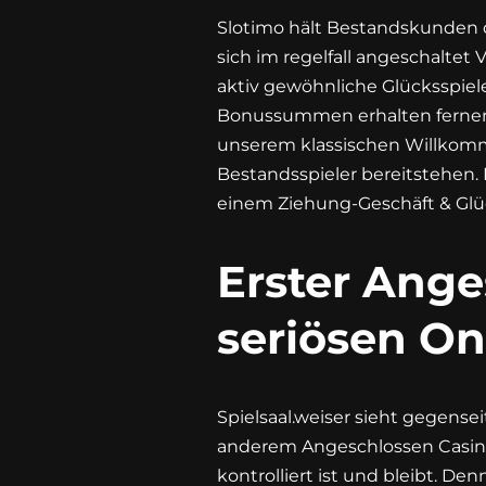
Slotimo hält Bestandskunden 
sich im regelfall angeschaltet
aktiv gewöhnliche Glücksspiel
Bonussummen erhalten ferner s
unserem klassischen Willkomme
Bestandsspieler bereitstehen.
einem Ziehung-Geschäft & Glüc
Erster Ange
seriösen On
Spielsaal.weiser sieht gegens
anderem Angeschlossen Casino
kontrolliert ist und bleibt. D