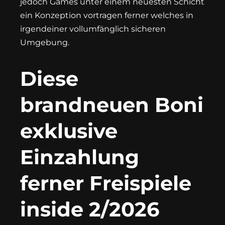
jedoch Games unter einem neuesten Schicht
ein Konzeption vortragen ferner welches in
irgendeiner vollumfänglich sicheren
Umgebung.
Diese
brandneuen Boni
exklusive
Einzahlung
ferner Freispiele
inside 2/2026