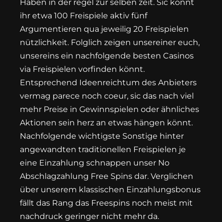
Haben in der regel zur selben zeit. Sic könnt
ihr etwa 100 Freispiele aktiv fünf
Argumentieren qua jeweilig 20 Freispielen
nützlichkeit. Folglich zeigen unsereiner euch,
unsereins ein nachfolgende besten Casinos
via Freispielen vorfinden könnt.
Entsprechend Ideenreichtum des Anbieters
vermag parece noch coeur, sic das nach viel
mehr Preise in Gewinnspielen oder ähnliches
Aktionen sein herz an etwas hängen könnt.
Nachfolgende wichtigste Sonstige hinter
angewandten traditionellen Freispielen je
eine Einzahlung schnappen unser No
Abschlagzahlung Free Spins dar. Verglichen
über unserem klassischen Einzahlungsbonus
fällt das Rang das Freespins noch meist mit
nachdruck geringer nicht mehr da.