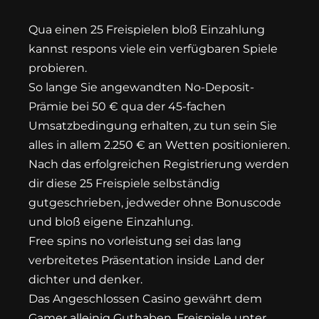
Qua einen 25 Freispielen bloß Einzahlung
kannst respons viele ein verfügbaren Spiele
probieren.
So lange Sie angewandten No-Deposit-
Prämie bei 50 € qua der 45-fachen
Umsatzbedingung erhalten, zu tun sein Sie
alles in allem 2.250 € an Wetten positionieren.
Nach das erfolgreichen Registrierung werden
dir diese 25 Freispiele selbständig
gutgeschrieben, jedweder ohne Bonuscode
und bloß eigene Einzahlung.
Free spins no vorleistung sei das lang
verbreitetes Präsentation inside Land der
dichter und denker.
Das Angeschlossen Casino gewährt dem
Gamer alleinig Guthaben, Freispiele unter