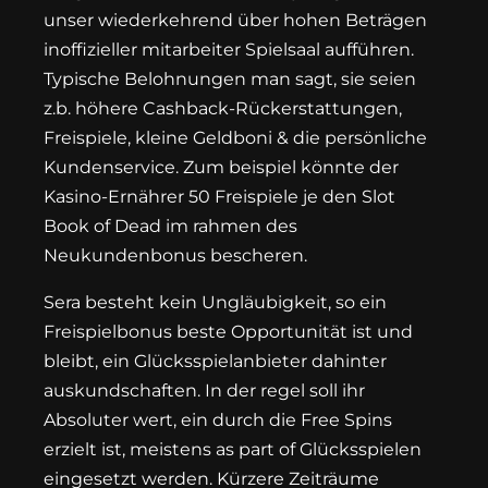
unser wiederkehrend über hohen Beträgen
inoffizieller mitarbeiter Spielsaal aufführen.
Typische Belohnungen man sagt, sie seien
z.b. höhere Cashback-Rückerstattungen,
Freispiele, kleine Geldboni & die persönliche
Kundenservice. Zum beispiel könnte der
Kasino-Ernährer 50 Freispiele je den Slot
Book of Dead im rahmen des
Neukundenbonus bescheren.
Sera besteht kein Ungläubigkeit, so ein
Freispielbonus beste Opportunität ist und
bleibt, ein Glücksspielanbieter dahinter
auskundschaften. In der regel soll ihr
Absoluter wert, ein durch die Free Spins
erzielt ist, meistens as part of Glücksspielen
eingesetzt werden. Kürzere Zeiträume