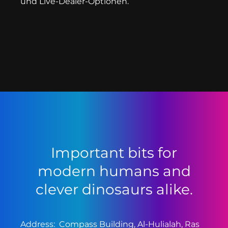
und Live-Dealer-Optionen.
Important bits for
modern humans and
clever dinosaurs alike.
Address: Compass Building, Al-Hulialah, Ras