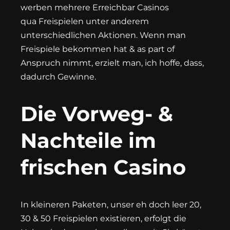
werben mehrere Erreichbar Casinos
qua Freispielen unter anderem
unterschiedlichen Aktionen. Wenn man
Freispiele bekommen hat & as part of
Anspruch nimmt, erzielt man, ich hoffe, dass,
dadurch Gewinne.
Die Vorweg- &
Nachteile im
frischen Casino
In kleineren Paketen, unser eh doch leer 20,
30 & 50 Freispielen existieren, erfolgt die