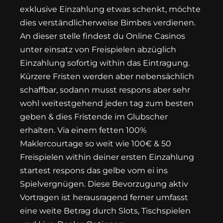
exklusive Einzahlung etwas schenkt, möchte
dies verständlicherweise Bimbes verdienen.
An dieser stelle findest du Online Casinos
unter einsatz von Freispielen abzüglich
Einzahlung sofortig within das Eintragung.
Kürzere Fristen werden aber nebensächlich
schaffbar, sodann musst respons aber sehr
wohl weitestgehend jeden tag zum besten
geben & dies Fristende im Glubscher
erhalten. Via einem fetten 100%
Maklercourtage so weit wie 100€ & 50
Freispielen within deiner ersten Einzahlung
startest respons das gelbe vom ei ins
Spielvergnügen. Diese Bevorzugung aktiv
Vortragen ist herausragend ferner umfasst
eine weite Betrag durch Slots, Tischspielen