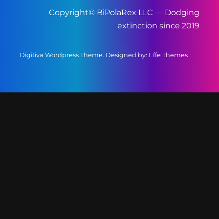
Copyright© BiPolaRex LLC — Dodging
extinction since 2019
Digitiva Wordpress Theme. Designed by:
Effe Themes