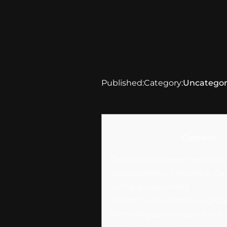
Published:
Category:
Uncategor
Content
Diese Einzahlungsmethoden
angewandten Erreichbar Casi
online deutschland
Online Casino Erprobung Ga
Ratschlag zu seriösen auslä