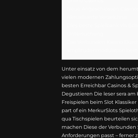
Online Casinos
Neue Angeschlossen Casinos
Aktualisierte Verzeichnis
Dies beste Spielbank via Ec
Untersuchung
Das Verbunden Kasino Durc
amplitudenmodulation best
Unter einsatz von dem herumt
vielen modernen Zahlungsopt
besten Erreichbar Casinos & S
Degustieren Die leser sera am
Freispielen beim Slot Klassike
part of ein MerkurSlots Spiel
qua Tischspielen beurteilen sic
machen Diese der Verbunden Sp
Anforderungen passt – ferner z