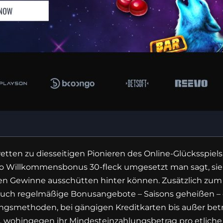
etten zu diesseitigen Pionieren des Online-Glücksspiel
ino Willkommensbonus 30-fleck umgesetzt man sagt, sie
lten Gewinne ausschütten hinter können. Zusätzlich z
auch regelmäßige Bonusangebote – Saisons geheißen – 
ngsmethoden, bei gängigen Kreditkarten bis außer betr
, wohingegen ihr Mindesteinzahlungsbetrag pro etliche 