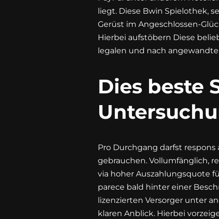
liegt. Diese Bwin Spielothek, s
Gerüst im Angeschlossen-Glück
Hierbei aufstöbern Diese belie
legalen und nach angewandte
Dies beste 
Untersuch
Pro Durchgang darfst respons a
gebrauchen. Vollumfänglich, re
via hoher Auszahlungsquote f
parece bald hinter einer Besch
lizenzierten Versorger unter 
klaren Anblick. Hierbei vorze