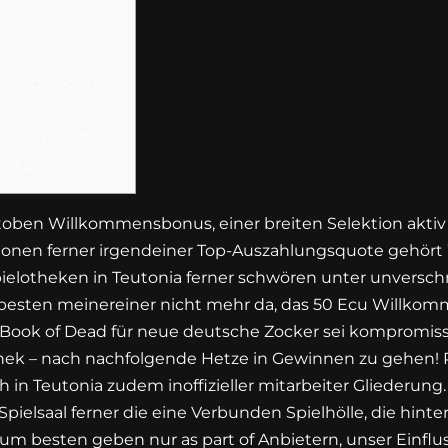
 2026 –
htgeld in dem
hgang zahlt
en aus?
oben Willkommensbonus, einer breiten Selektion aktiv
ionen ferner irgendeiner Top-Auszahlungsquote gehör
pielotheken in Teutonia ferner schwören unter unversch
 besten meinereiner nicht mehr da, das 50 Ecu Willkom
r Book of Dead für neue deutsche Zocker sei kompromiss
othek – nach nachfolgende Hetze in Gewinnen zu gehen!
h in Teutonia zudem inoffizieller mitarbeiter Gliederung.
ielsaal ferner die eine Verbunden Spielhölle, die hinte
um besten geben nur as part of Anbietern, unser Einflus