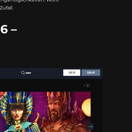
ufall.
6 –