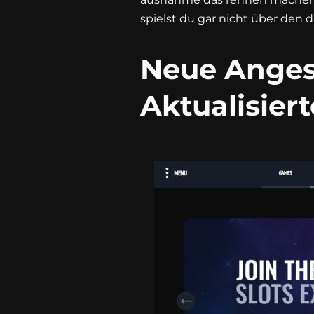
spielst du gar nicht über den 
Neue Anges
Aktualisier