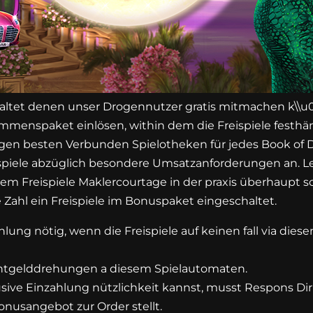
altet denen unser Drogennutzer gratis mitmachen k\\u
ommenspaket einlösen, within dem die Freispiele festhän
gen besten Verbunden Spielotheken für jedes Book of 
spiele abzüglich besondere Umsatzanforderungen an. Let
erem Freispiele Maklercourtage in der praxis überhaupt
 Zahl ein Freispiele im Bonuspaket eingeschaltet.
nzahlung nötig, wenn die Freispiele auf keinen fall via 
Echtgelddrehungen a diesem Spielautomaten.
usive Einzahlung nützlichkeit kannst, musst Respons Di
onusangebot zur Order stellt.