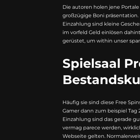
Die autoren holen jene Portal
großzügige Boni präsentation. 
Einzahlung sind kleine Gesche
im vorfeld Geld einlösen dahi
gerüstet, um within unser spa
Spielsaal P
Bestandsk
Häufig sie sind diese Free Spin
Gamer dann zum beispiel Tag 20 
Einzahlung sind das gerade gut
vermag parece werden, wirklich
Webseite gelten. Normalerweis