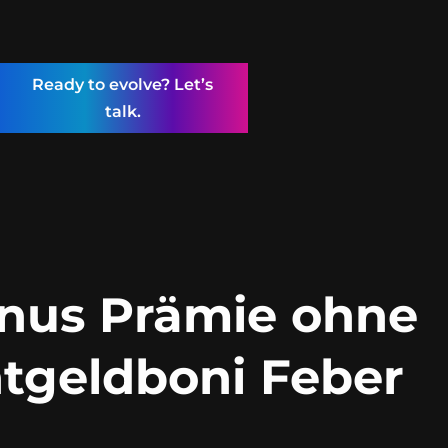
Ready to evolve? Let’s
talk.
onus Prämie ohne
htgeldboni Feber