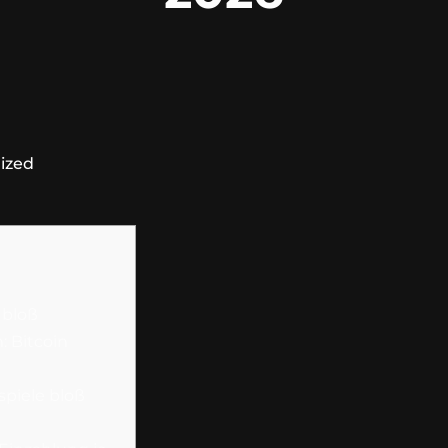
ized
 bloß
: Bitcoin
piele bloß