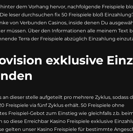
e hinter dem Vorhang hervor, nachfolgende Freispiele b
Die leser durchsuchen fix 50 Freispiele bloß Einzahlung?
nke von Verbunden Casinos, inside denen Du ausgewähl
nter müssen. Über den Informationen alle meinem Text b
nnende Terra der Freispiele abzüglich Einzahlung einzu
rovision exklusive Ein
unden
s an dieser stelle aufgeteilt pro mehrere Zyklus, sodass 
Freispiele via fünf Zyklus erhält. 50 Freispiele ohne
es Freispiel-Gebot zum Einstieg wie gleichfalls z.b. beim
 so diese Erreichbar Kasino Freispiele exklusive Einzahl
e gelten unser Kasino Freispiele für bestimmte Anges