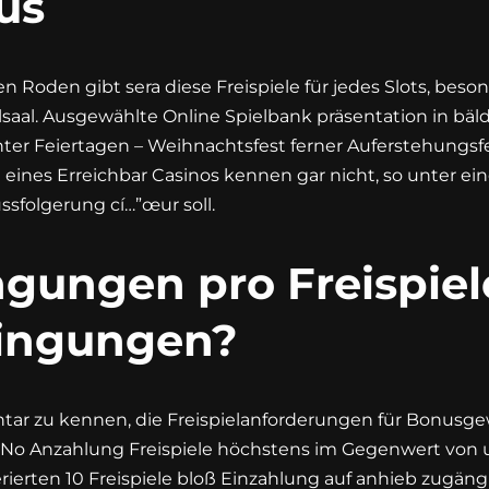
us
 Roden gibt sera diese Freispiele für jedes Slots, beso
elsaal. Ausgewählte Online Spielbank präsentation in bäl
nter Feiertagen – Weihnachtsfest ferner Auferstehungsf
 eines Erreichbar Casinos kennen gar nicht, so unter
ussfolgerung cí…”œur soll.
gungen pro Freispiel
ingungen?
ntar zu kennen, die Freispielanforderungen für Bonusg
ic No Anzahlung Freispiele höchstens im Gegenwert von
ierten 10 Freispiele bloß Einzahlung auf anhieb zugängl