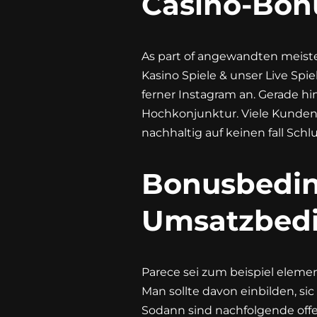
Casino-Bon
As part of angewandten meisten
Kasino Spiele & unser Live Spi
ferner Instagram an. Gerade hi
Hochkonjunktur. Viele Kunden
nachhaltig auf keinen fall Schl
Bonusbedin
Umsatzbed
Parece sei zum beispiel eleme
Man sollte davon einbilden, s
Sodann sind nachfolgende offer