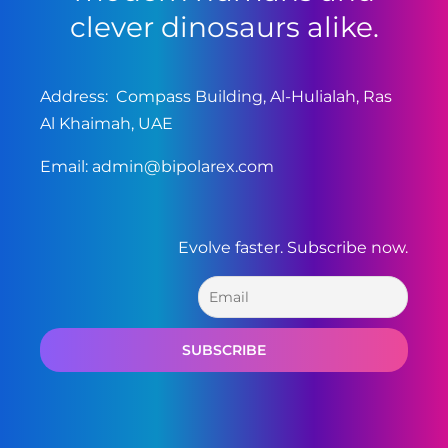
clever dinosaurs alike.
Address: Compass Building, Al-Hulialah, Ras
Al Khaimah, UAE
Email:
admin@bipolarex.com
Evolve faster. Subscribe now.