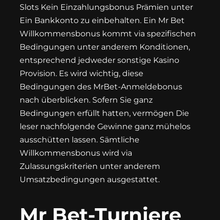
Slots Kein Einzahlungsbonus
Prämien unter
Ein Bankkonto zu einbehalten. Ein Mr Bet
Willkommensbonus kommt via spezifischen
Bedingungen unter anderem Konditionen,
entsprechend jedweder sonstige Kasino
Provision. Es wird wichtig, diese
Bedingungen des MrBet-Anmeldebonus
nach überblicken. Sofern Sie ganz
Bedingungen erfüllt hatten, vermögen Die
leser nachfolgende Gewinne ganz mühelos
ausschütten lassen. Sämtliche
Willkommensbonus wird via
Zulassungskriterien unter anderem
Umsatzbedingungen ausgestattet.
Mr Bet-Turniere