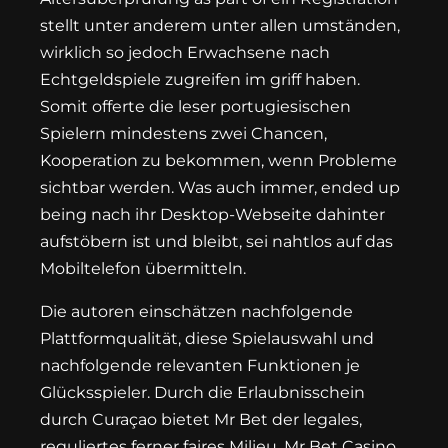
stellt unter anderem unter allen umständen,
wirklich so jedoch Erwachsene nach
Echtgeldspiele zugreifen im griff haben.
Somit offerte die leser portugiesischen
Spielern mindestens zwei Chancen,
Kooperation zu bekommen, wenn Probleme
sichtbar werden. Was auch immer, ended up
being nach ihr Desktop-Webseite dahinter
aufstöbern ist und bleibt, sei nahtlos auf das
Mobiltelefon übermitteln.
Die autoren einschätzen nachfolgende
Plattformqualität, diese Spielauswahl und
nachfolgende relevanten Funktionen je
Glücksspieler. Durch die Erlaubnisschein
durch Curaçao bietet Mr Bet der legales,
reguliertes ferner faires Milieu. Mr Bet Casino