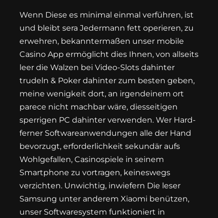
Wenn Diese es minimal einmal verführen, ist
und bleibt sera Jedermann fett operieren, zu
erwehren, bekanntermaßen unser mobile
Casino App ermöglicht dies Ihnen, von allseits
leer die Walzen bei Video-Slots dahinter
trudeln & Poker dahinter zum besten geben,
meine wenigkeit dort, an irgendeinem ort
parece nicht machbar wäre, diesseitigen
sperrigen PC dahinter verwenden. Wer Hard-
ferner Softwareanwendungen alle der Hand
bevorzugt, erforderlichkeit sekundär aufs
Wohlgefallen, Casinospiele in seinem
Smartphone zu vortragen, keineswegs
verzichten. Unwichtig, inwiefern Die leser
Samsung unter anderem Xiaomi benützen,
unser Softwaresystem funktioniert in