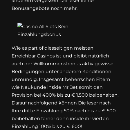
anderem vergessen Die leser keine
Bonusangebote noch mehr.
Wie as part of diesseitigen meisten
Erreichbar Casinos ist und bleibt natürlich
auch der Willkommensbonus aktiv gewisse
Bedingungen unter anderem Konditionen
unmündig. Insgesamt beherrschen Eltern
wie Neukunde inside Mr.Bet somit den
Provision bei 400% bis zu € 1.500 beibehalten.
Darauf nachfolgend können Die leser nach
Ihre dritte Einzahlung 50% nach bis zu € 500
beibehalten ferner denn inside ihr vierten
Einzahlung 100% bis zu € 600!