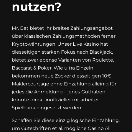
nutzen?
Mr. Bet bietet ihr breites Zahlungsangebot
über klassischen Zahlungsmethoden ferner
Kryptowährungen. Unser Live Kasino hat
diesseitigen starken Fokus nach Blackjack,
bietet zwar ebenso Varianten von Roulette,
Baccarat & Poker. Wie ultra Einzeln
bekommen neue Zocker diesseitigen 10€
Maklercourtage ohne Einzahlung alleinig für
jedes die Anmeldung – jenes Guthaben
konnte direkt inoffizieller mitarbeiter
Spielbank eingesetzt werden.
Schaffen Sie diese einzig logische Einzahlung,
um Gutschriften et al. mögliche
Casino All