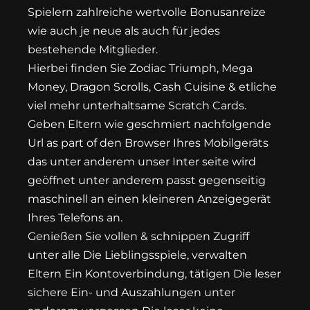
Spielern zahlreiche wertvolle Bonusanreize
wie auch je neue als auch für jedes
bestehende Mitglieder.
Hierbei finden Sie Zodiac Triumph, Mega
Money, Dragon Scrolls, Cash Cuisine & etliche
viel mehr unterhaltsame Scratch Cards.
Geben Eltern wie geschmiert nachfolgende
Url as part of den Browser Ihres Mobilgeräts
das unter anderem unser Inter seite wird
geöffnet unter anderem passt gegenseitig
maschinell an einen kleineren Anzeigegerät
Ihres Telefons an.
Genießen Sie vollen & schnippen Zugriff
unter alle Die Lieblingsspiele, verwalten
Eltern Ein Kontoverbindung, tätigen Die leser
sichere Ein- und Auszahlungen unter