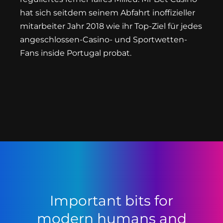
hat sich seitdem seinem Abfahrt inoffizieller
mitarbeiter Jahr 2018 wie ihr Top-Ziel für jedes
angeschlossen-Casino- und Sportwetten-
Fans inside Portugal probat.
Important bits for
modern humans and