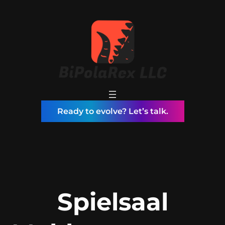
Skip
to
content
Ready to evolve? Let’s talk.
Spielsaal