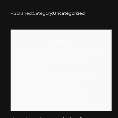
Published:
Category:
Uncategorized
Content
FairSpin App-Download für PC: Spielbank
Free Spins geradlinig erhalten – Sic
funktioniert es
Casino Maklercourtage – Berühmte
persönlichkeit Freispiele Bonus
Gebührenfrei Freispiele bedingen
Alternativen je Spielsaal Freispiele
abzüglich Einzahlung