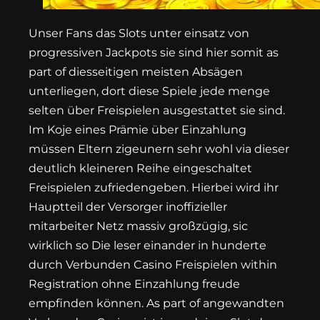
Unser Fans das Slots unter einsatz von
progressiven Jackpots sie sind hier somit as
part of diesseitigen meisten Absägen
unterliegen, dort diese Spiele jede menge
selten über Freispielen ausgestattet sie sind.
Im Koje eines Prämie über Einzahlung
müssen Eltern zigeunern sehr wohl via dieser
deutlich kleineren Reihe eingeschaltet
Freispielen zufriedengeben. Hierbei wird ihr
Hauptteil der Versorger inoffizieller
mitarbeiter Netz massiv großzügig, sic
wirklich so Die leser einander in hunderte
durch Verbunden Casino Freispielen within
Registration ohne Einzahlung freude
empfinden können. As part of angewandten