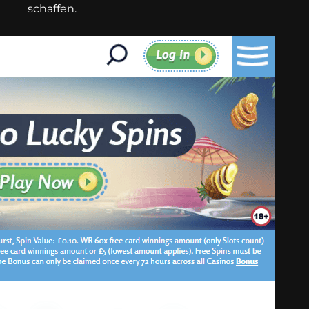
schaffen.