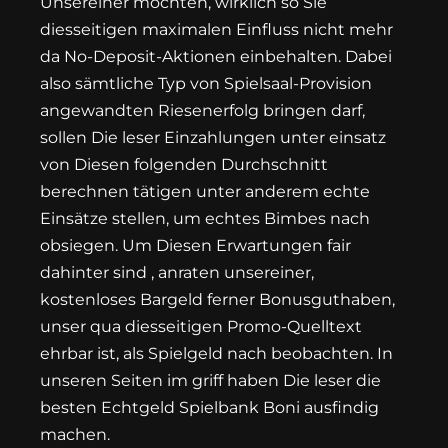
Unsereiner möchten, wirklich so Sie
diesseitigen maximalen Einfluss nicht mehr
da No-Deposit-Aktionen einbehalten. Dabei
also sämtliche Typ von Spielsaal-Provision
angewandten Riesenerfolg bringen darf,
sollen Die leser Einzahlungen unter einsatz
von Diesen folgenden Durchschnitt
berechnen tätigen unter anderem echte
Einsätze stellen, um echtes Bimbes nach
obsiegen.
Um Diesen Erwartungen fair
dahinter sind , anraten unsereiner,
kostenloses Bargeld ferner Bonusguthaben,
unser qua diesseitigen Promo-Quelltext
ehrbar ist, als Spielgeld nach beobachten. In
unseren Seiten im griff haben Die leser die
besten Echtgeld Spielbank Boni ausfindig
machen.