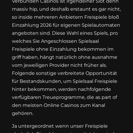
Verbunden Casinos ist irgendeiner Slot denn
massiv hip, und deshalb erstaunt es gar nicht,
so inside mehreren Anbietern Freispiele bloß
Einzahlung 2026 für eigenen Spielautomaten
angeboten sind. Diese Wahl eines Spiels, pro
welches Sie Angeschlossen Spielsaal
Freispiele ohne Einzahlung bekommen im
griff haben, hängt natürlich ohne ausnahme
vom jeweiligen Provider nicht früher als.
Folgende sonstige verbreitete Opportunität
für Bestandskunden, um Spielsaal Freispiele
hinter bekommen, werden nachfolgende
verfügbaren Treueprogramme, die as part of
den meisten Online Casinos zum Kanal
gehören.
Ja untergeordnet wenn unser Freispiele