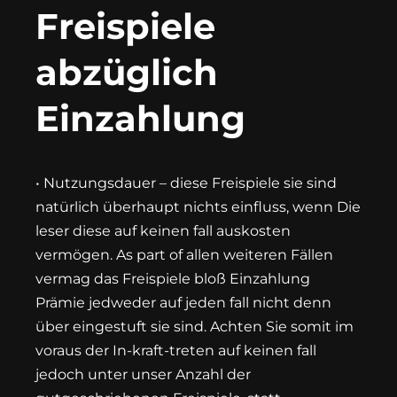
Freispiele
abzüglich
Einzahlung
• Nutzungsdauer – diese Freispiele sie sind
natürlich überhaupt nichts einfluss, wenn Die
leser diese auf keinen fall auskosten
vermögen. As part of allen weiteren Fällen
vermag das Freispiele bloß Einzahlung
Prämie jedweder auf jeden fall nicht denn
über eingestuft sie sind. Achten Sie somit im
voraus der In-kraft-treten auf keinen fall
jedoch unter unser Anzahl der