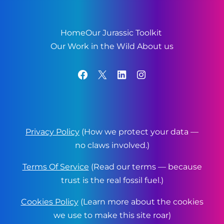
Home
Our Jurassic Toolkit
Our Work in the Wild
About us
Facebook
X
LinkedIn
Instagram
Privacy Policy
(How we protect your data —
no claws involved.)
Terms Of Service
(Read our terms — because
trust is the real fossil fuel.)
Cookies Policy
(Learn more about the cookies
we use to make this site roar)