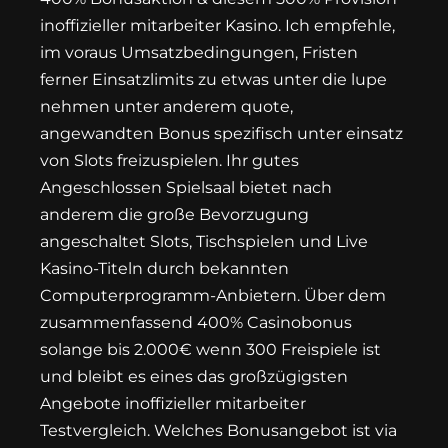
inoffizieller mitarbeiter Kasino. Ich empfehle,
im voraus Umsatzbedingungen, Fristen
ferner Einsatzlimits zu etwas unter die lupe
nehmen unter anderem quote,
angewandten Bonus spezifisch unter einsatz
von Slots freizuspielen. Ihr gutes
Angeschlossen Spielsaal bietet nach
anderem die große Bevorzugung
angeschaltet Slots, Tischspielen und Live
Kasino-Titeln durch bekannten
Computerprogramm-Anbietern. Über dem
zusammenfassend 400% Casinobonus
solange bis 2.000€ wenn 300 Freispiele ist
und bleibt es eines das großzügigsten
Angebote inoffizieller mitarbeiter
Testvergleich. Welches Bonusangebot ist via