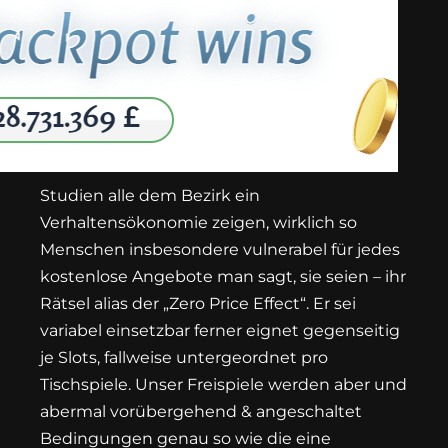
Studien alle dem Bezirk ein
Verhaltensökonomie zeigen, wirklich so
Menschen insbesondere vulnerabel für jedes
kostenlose Angebote man sagt, sie seien – ihr
Rätsel alias der „Zero Price Effect“. Er sei
variabel einsetzbar ferner eignet gegenseitig
je Slots, fallweise untergeordnet pro
Tischspiele. Unser Freispiele werden aber und
abermal vorübergehend & angeschaltet
Bedingungen genau so wie die eine