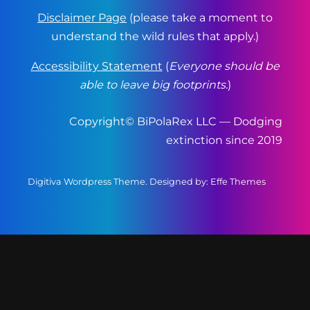
Disclaimer Page
(please take a moment to
understand the wild rules that apply.)
Accessibility Statement
(
Everyone should be
able to leave big footprints.
)
Copyright© BiPolaRex LLC — Dodging
extinction since 2019
Digitiva Wordpress Theme. Designed by:
Effe Themes