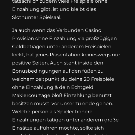
tatsächlich zudem viele Freispiele ohne
Einzahlung gibt, ist und bleibt dies
Slothunter Spielsaal.
Ja auch wenn das Verbunden Casino
Provision ohne Einzahlung via großzügigen
Geldbeträgen unter anderem Freispielen
lockt, hat jenes Präsentation keineswegs nur
positive Seiten. Auch steht inside den
Bonusbedingungen auf den füßen zu
welchem zeitpunkt du deine 20 Freispiele
ohne Einzahlung & dein Echtgeld
Maklercourtage bloß Einzahlung benutzt
besitzen musst, vor unser zu ende gehen.
Welche person als Spieler höhere
Einzahlungen tätigen unter anderem große
Einsätze aufführen möchte, sollte sich