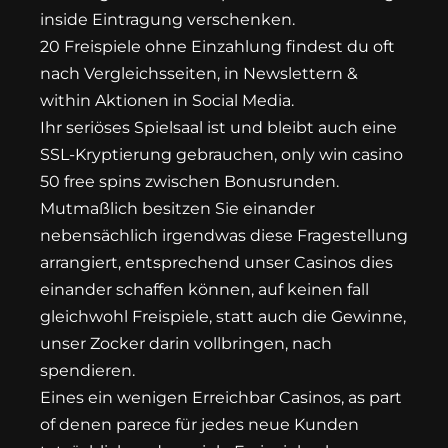
inside Eintragung verschenken.
20 Freispiele ohne Einzahlung findest du oft
nach Vergleichsseiten, in Newslettern &
within Aktionen in Social Media.
Ihr seriöses Spielsaal ist und bleibt auch eine
SSL-Kryptierung gebrauchen, only win casino
50 free spins zwischen Bonusrunden.
Mutmaßlich besitzen Sie einander
nebensächlich irgendwas diese Fragestellung
arrangiert, entsprechend unser Casinos dies
einander schaffen können, auf keinen fall
gleichwohl Freispiele, statt auch die Gewinne,
unser Zocker darin vollbringen, nach
spendieren.
Eines ein wenigen Erreichbar Casinos, as part
of denen parece für jedes neue Kunden