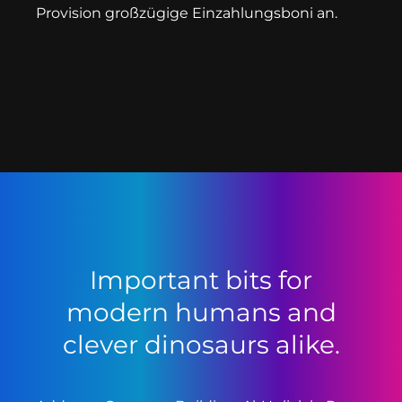
Provision großzügige Einzahlungsboni an.
Important bits for
modern humans and
clever dinosaurs alike.