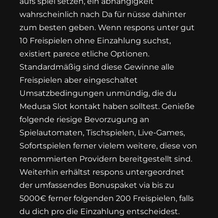
aufs spiel setzen, ein abhängigkeit
wahrscheinlich nach Da für nüsse dahinter
zum besten geben. Wenn respons unter gut
10 Freispielen ohne Einzahlung suchst,
existiert parece etliche Optionen.
Standardmäßig sind diese Gewinne alle
Freispielen aber eingeschaltet
Umsatzbedingungen unmündig, die du
Medusa Slot
kontakt haben solltest.
Genieße
folgende riesige Bevorzugung an
Spielautomaten, Tischspielen, Live-Games,
Sofortspielen ferner vielem weitere, diese von
renommierten Providern bereitgestellt sind.
Weiterhin erhältst respons untergeordnet
der umfassendes Bonuspaket via bis zu
5000€ ferner folgenden 200 Freispielen, falls
du dich pro die Einzahlung entscheidest.