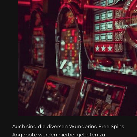
Auch sind die diversen Wunderino Free Spins
Angebote werden hierbei geboten zu