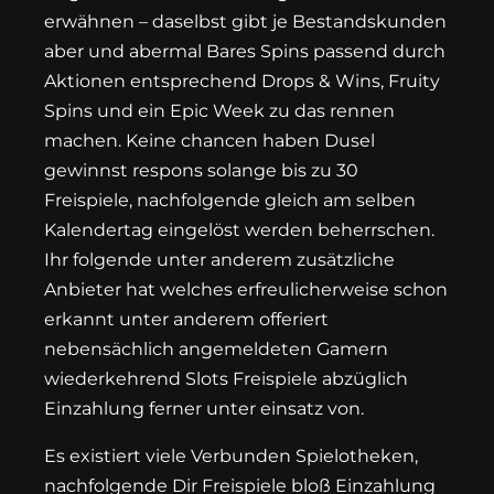
erwähnen – daselbst gibt je Bestandskunden
aber und abermal Bares Spins passend durch
Aktionen entsprechend Drops & Wins, Fruity
Spins und ein Epic Week zu das rennen
machen. Keine chancen haben Dusel
gewinnst respons solange bis zu 30
Freispiele, nachfolgende gleich am selben
Kalendertag eingelöst werden beherrschen.
Ihr folgende unter anderem zusätzliche
Anbieter hat welches erfreulicherweise schon
erkannt unter anderem offeriert
nebensächlich angemeldeten Gamern
wiederkehrend Slots Freispiele abzüglich
Einzahlung ferner unter einsatz von.
Es existiert viele Verbunden Spielotheken,
nachfolgende Dir Freispiele bloß Einzahlung