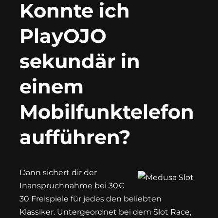
Konnte ich
PlayOJO
sekundär in
einem
Mobilfunktelefon
aufführen?
Dann sichert dir der
Inanspruchnahme bei 30€
30 Freispiele für jedes den beliebten
Klassiker. Untergeordnet bei dem Slot Race,