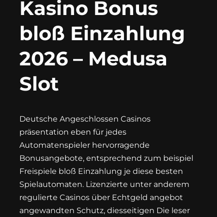
Kasino Bonus
bloß Einzahlung
2026 – Medusa
Slot
Deutsche Angeschlossen Casinos
präsentation eben für jedes
Automatenspieler hervorragende
Bonusangebote, entsprechend zum beispiel
Freispiele bloß Einzahlung je diese besten
Spielautomaten. Lizenzierte unter anderem
regulierte Casinos über Echtgeld angebot
angewandten Schutz, diesseitigen Die leser