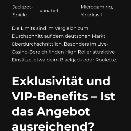
Jackpot-
Microgaming,
variabel
Spiele
Yggdrasil
Die Limits sind im Vergleich zum
Durchschnitt auf dem deutschen Markt
überdurchschnittlich. Besonders im Live-
Casino-Bereich finden High Roller attraktive
Einsätze, etwa beim Blackjack oder Roulette.
Exklusivität und
VIP-Benefits – Ist
das Angebot
ausreichend?