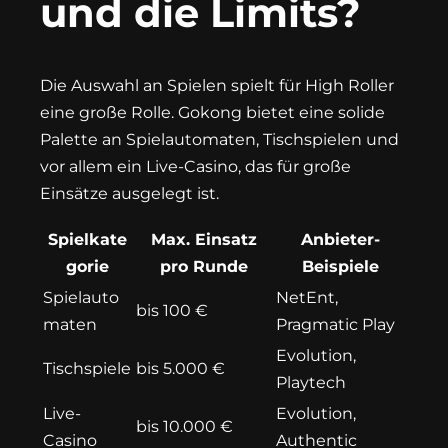
und die Limits?
Die Auswahl an Spielen spielt für High Roller
eine große Rolle. Gokong bietet eine solide
Palette an Spielautomaten, Tischspielen und
vor allem ein Live-Casino, das für große
Einsätze ausgelegt ist.
Spielkate
Max. Einsatz
Anbieter-
gorie
pro Runde
Beispiele
Spielauto
NetEnt,
bis 100 €
maten
Pragmatic Play
Evolution,
Tischspiele
bis 5.000 €
Playtech
Live-
Evolution,
bis 10.000 €
Casino
Authentic