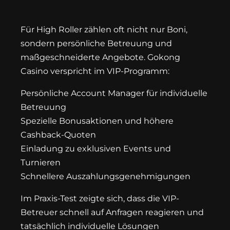
Für High Roller zählen oft nicht nur Boni,
sondern persönliche Betreuung und
maßgeschneiderte Angebote. Gokong
Casino verspricht im VIP-Programm:
Persönliche Account Manager für individuelle
Betreuung
Spezielle Bonusaktionen und höhere
Cashback-Quoten
Einladung zu exklusiven Events und
Turnieren
Schnellere Auszahlungsgenehmigungen
Im Praxis-Test zeigte sich, dass die VIP-
Betreuer schnell auf Anfragen reagieren und
tatsächlich individuelle Lösungen