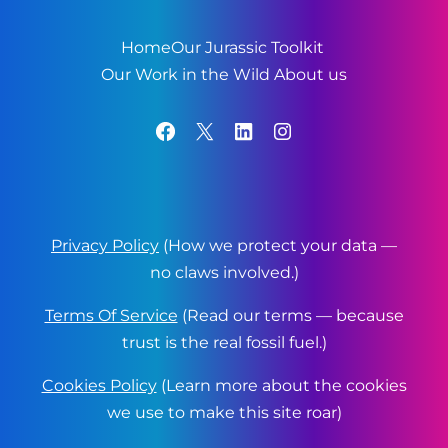
Home
Our Jurassic Toolkit
Our Work in the Wild
About us
Facebook
X
LinkedIn
Instagram
Privacy Policy
(How we protect your data —
no claws involved.)
Terms Of Service
(Read our terms — because
trust is the real fossil fuel.)
Cookies Policy
(Learn more about the cookies
we use to make this site roar)