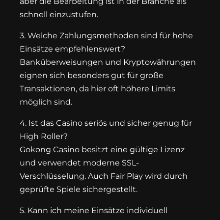
aber die Bearbeitung ist in der Branche als
schnell einzustufen.
3. Welche Zahlungsmethoden sind für hohe
Einsätze empfehlenswert?
Banküberweisungen und Kryptowährungen
eignen sich besonders gut für große
Transaktionen, da hier oft höhere Limits
möglich sind.
4. Ist das Casino seriös und sicher genug für
High Roller?
Gokong Casino besitzt eine gültige Lizenz
und verwendet moderne SSL-
Verschlüsselung. Auch Fair Play wird durch
geprüfte Spiele sichergestellt.
5. Kann ich meine Einsätze individuell