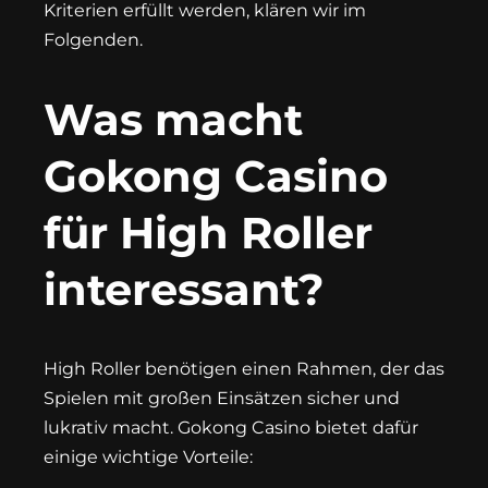
Kriterien erfüllt werden, klären wir im
Folgenden.
Was macht
Gokong Casino
für High Roller
interessant?
High Roller benötigen einen Rahmen, der das
Spielen mit großen Einsätzen sicher und
lukrativ macht. Gokong Casino bietet dafür
einige wichtige Vorteile: