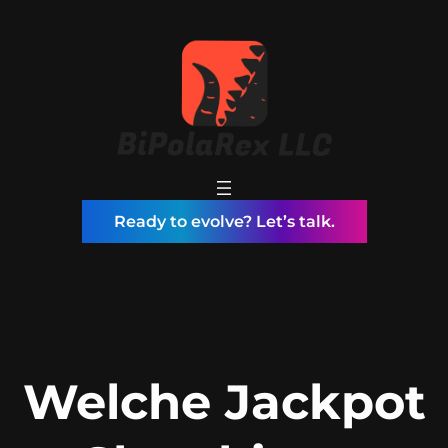
Skip
to
content
Ready to evolve? Let’s talk.
Welche Jackpot