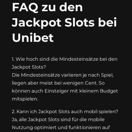
FAQ zu den
Jackpot Slots bei
Unibet
1. Wie hoch sind die Mindesteinsätze bei den
Jackpot Slots?
Die Mindesteinsätze variieren je nach Spiel,
liegen aber meist bei wenigen Cent. So
können auch Einsteiger mit kleinem Budget
mitspielen.
2. Kann ich Jackpot Slots auch mobil spielen?
Ja, alle Jackpot Slots sind für die mobile
Nutzung optimiert und funktionieren auf