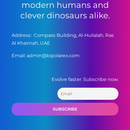
modern humans and
clever dinosaurs alike.
Address: Compass Building, Al-Hulialah, Ras
Al Khaimah, UAE
Email:
admin@bipolarex.com
Evolve faster. Subscribe now.