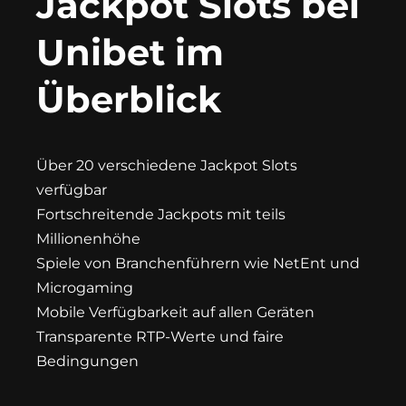
Jackpot Slots bei
Unibet im
Überblick
Über 20 verschiedene Jackpot Slots
verfügbar
Fortschreitende Jackpots mit teils
Millionenhöhe
Spiele von Branchenführern wie NetEnt und
Microgaming
Mobile Verfügbarkeit auf allen Geräten
Transparente RTP-Werte und faire
Bedingungen