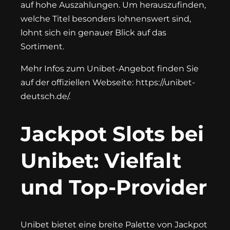
auf hohe Auszahlungen. Um herauszufinden,
welche Titel besonders lohnenswert sind,
lohnt sich ein genauer Blick auf das
Sortiment.
Mehr Infos zum Unibet-Angebot finden Sie
auf der offiziellen Webseite:
https://unibet-
deutsch.de/
.
Jackpot Slots bei
Unibet: Vielfalt
und Top-Provider
Unibet bietet eine breite Palette von Jackpot