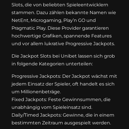
Slots, die von beliebten Spieleentwicklern
stammen. Dazu zählen bekannte Namen wie
NetEnt, Microgaming, Play’n GO und
Pragmatic Play. Diese Provider garantieren
hochwertige Grafiken, spannende Features
und vor allem lukrative Progressive Jackpots.
Die Jackpot Slots bei Unibet lassen sich grob
in folgende Kategorien unterteilen:
Progressive Jackpots: Der Jackpot wächst mit
jedem Einsatz der Spieler, oft handelt es sich
um Millionenbeträge.
Fixed Jackpots: Feste Gewinnsummen, die
unabhängig vom Spieleinsatz sind.
Daily/Timed Jackpots: Gewinne, die in einem
bestimmten Zeitraum ausgespielt werden.