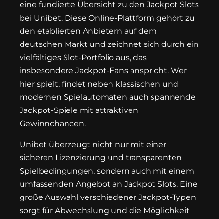
eine fundierte Übersicht zu den Jackpot Slots
bei Unibet. Diese Online-Plattform gehört zu
den etablierten Anbietern auf dem
deutschen Markt und zeichnet sich durch ein
vielfältiges Slot-Portfolio aus, das
insbesondere Jackpot-Fans anspricht. Wer
hier spielt, findet neben klassischen und
modernen Spielautomaten auch spannende
Jackpot-Spiele mit attraktiven
Gewinnchancen.
Unibet überzeugt nicht nur mit einer
sicheren Lizenzierung und transparenten
Spielbedingungen, sondern auch mit einem
umfassenden Angebot an Jackpot Slots. Eine
große Auswahl verschiedener Jackpot-Typen
sorgt für Abwechslung und die Möglichkeit