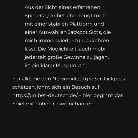
Aus der Sicht eines erfahrenen
Spielers: „Unibet überzeugt mich
mit einer stabilen Plattform und
einer Auswahl an Jackpot Slots, die
mich immer wieder zurückkehren
lässt. Die Möglichkeit, auch mobil
jederzeit große Gewinne zu jagen,
ist ein klarer Pluspunkt.“
Für alle, die den Nervenkitzel großer Jackpots
schätzen, lohnt sich ein Besuch auf
https://unibet-deutsch.de/
– hier beginnt das
Spiel mit hohen Gewinnchancen.