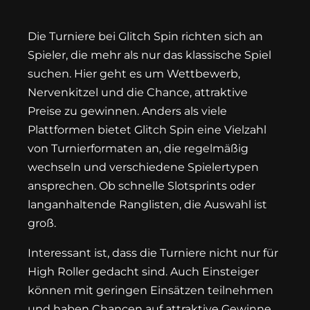
Die Turniere bei Glitch Spin richten sich an
Spieler, die mehr als nur das klassische Spiel
suchen. Hier geht es um Wettbewerb,
Nervenkitzel und die Chance, attraktive
Preise zu gewinnen. Anders als viele
Plattformen bietet Glitch Spin eine Vielzahl
von Turnierformaten an, die regelmäßig
wechseln und verschiedene Spielertypen
ansprechen. Ob schnelle Slotsprints oder
langanhaltende Ranglisten, die Auswahl ist
groß.
Interessant ist, dass die Turniere nicht nur für
High Roller gedacht sind. Auch Einsteiger
können mit geringen Einsätzen teilnehmen
und haben Chancen auf attraktive Gewinne.