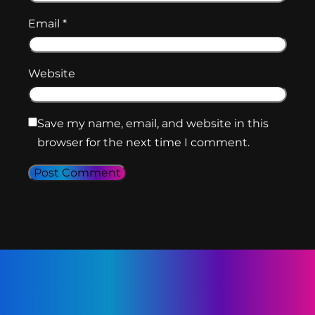
Email
*
Website
Save my name, email, and website in this
browser for the next time I comment.