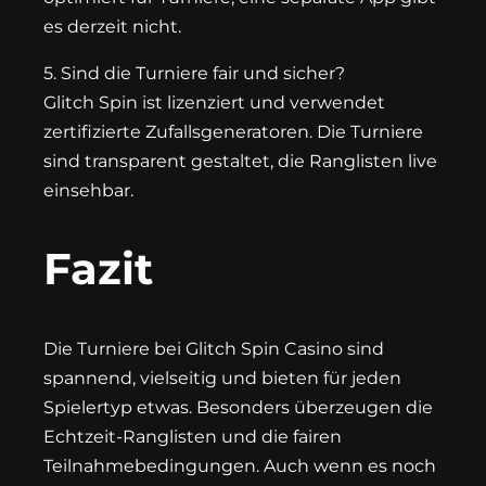
es derzeit nicht.
5. Sind die Turniere fair und sicher?
Glitch Spin ist lizenziert und verwendet
zertifizierte Zufallsgeneratoren. Die Turniere
sind transparent gestaltet, die Ranglisten live
einsehbar.
Fazit
Die Turniere bei Glitch Spin Casino sind
spannend, vielseitig und bieten für jeden
Spielertyp etwas. Besonders überzeugen die
Echtzeit-Ranglisten und die fairen
Teilnahmebedingungen. Auch wenn es noch