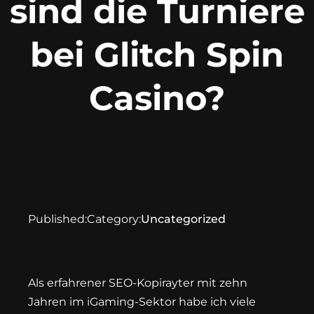
sind die Turniere
bei Glitch Spin
Casino?
Published:
Category:
Uncategorized
Als erfahrener SEO-Kopirayter mit zehn
Jahren im iGaming-Sektor habe ich viele