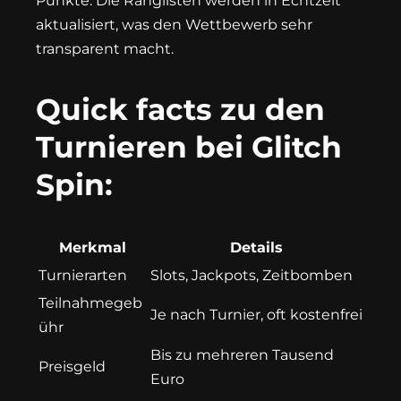
Punkte. Die Ranglisten werden in Echtzeit
aktualisiert, was den Wettbewerb sehr
transparent macht.
Quick facts zu den
Turnieren bei Glitch
Spin:
Merkmal
Details
Turnierarten
Slots, Jackpots, Zeitbomben
Teilnahmegeb
Je nach Turnier, oft kostenfrei
ühr
Bis zu mehreren Tausend
Preisgeld
Euro