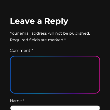
Leave a Reply
Your email address will not be published.
Required fields are marked
*
Comment
*
Name
*