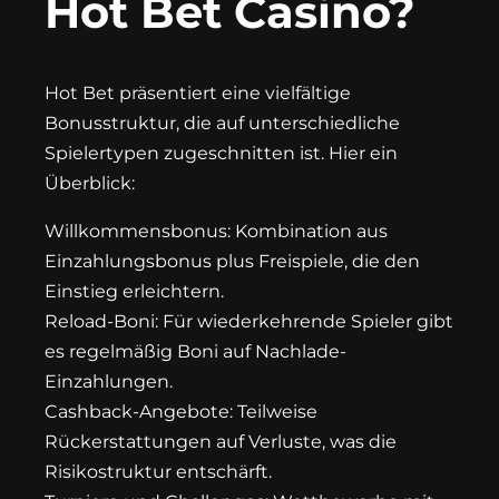
Hot Bet Casino?
Hot Bet präsentiert eine vielfältige
Bonusstruktur, die auf unterschiedliche
Spielertypen zugeschnitten ist. Hier ein
Überblick:
Willkommensbonus: Kombination aus
Einzahlungsbonus plus Freispiele, die den
Einstieg erleichtern.
Reload-Boni: Für wiederkehrende Spieler gibt
es regelmäßig Boni auf Nachlade-
Einzahlungen.
Cashback-Angebote: Teilweise
Rückerstattungen auf Verluste, was die
Risikostruktur entschärft.