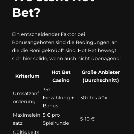
Bet?
Ein entscheidender Faktor bei
Bonusangeboten sind die Bedingungen, an
die die Boni geknüpft sind. Hot Bet bewegt
sich hier solide, wenn auch nicht überragend:
Hot Bet
Große Anbieter
Kriterium
Casino
(Durchschnitt)
35x
Umsatzanf
Einzahlung +
30x bis 40x
orderung
Bonus
Maximalein
5 € pro
5-10 €
satz
Spielrunde
Gültigkeits