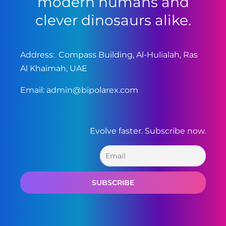
modern humans and
clever dinosaurs alike.
Address: Compass Building, Al-Hulialah, Ras
Al Khaimah, UAE
Email:
admin@bipolarex.com
Evolve faster. Subscribe now.