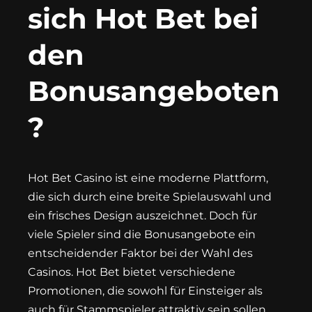
sich Hot Bet bei
den
Bonusangeboten
?
Hot Bet Casino ist eine moderne Plattform,
die sich durch eine breite Spielauswahl und
ein frisches Design auszeichnet. Doch für
viele Spieler sind die Bonusangebote ein
entscheidender Faktor bei der Wahl des
Casinos. Hot Bet bietet verschiedene
Promotionen, die sowohl für Einsteiger als
auch für Stammspieler attraktiv sein sollen.