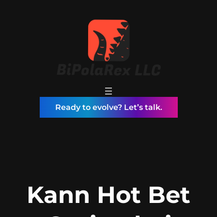
Skip
to
content
Ready to evolve? Let’s talk.
Kann Hot Bet