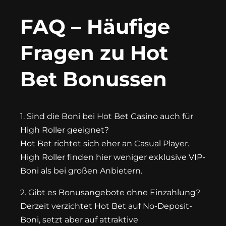
FAQ – Häufige
Fragen zu Hot
Bet Bonussen
1. Sind die Boni bei Hot Bet Casino auch für
High Roller geeignet?
Hot Bet richtet sich eher an Casual Player.
High Roller finden hier weniger exklusive VIP-
Boni als bei großen Anbietern.
2. Gibt es Bonusangebote ohne Einzahlung?
Derzeit verzichtet Hot Bet auf No-Deposit-
Boni, setzt aber auf attraktive