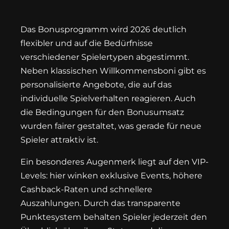
Das Bonusprogramm wird 2026 deutlich
flexibler und auf die Bedürfnisse
verschiedener Spielertypen abgestimmt.
Neben klassischen Willkommensboni gibt es
personalisierte Angebote, die auf das
individuelle Spielverhalten reagieren. Auch
die Bedingungen für den Bonusumsatz
wurden fairer gestaltet, was gerade für neue
Spieler attraktiv ist.
Ein besonderes Augenmerk liegt auf den VIP-
Levels: hier winken exklusive Events, höhere
Cashback-Raten und schnellere
Auszahlungen. Durch das transparente
Punktesystem behalten Spieler jederzeit den