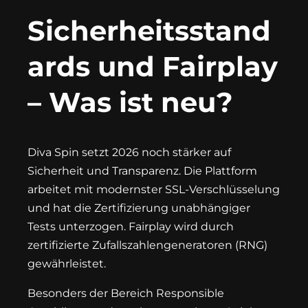
Sicherheitsstand
ards und Fairplay
– Was ist neu?
Diva Spin setzt 2026 noch stärker auf
Sicherheit und Transparenz. Die Plattform
arbeitet mit modernster SSL-Verschlüsselung
und hat die Zertifizierung unabhängiger
Tests unterzogen. Fairplay wird durch
zertifizierte Zufallszahlengeneratoren (RNG)
gewährleistet.
Besonders der Bereich Responsible