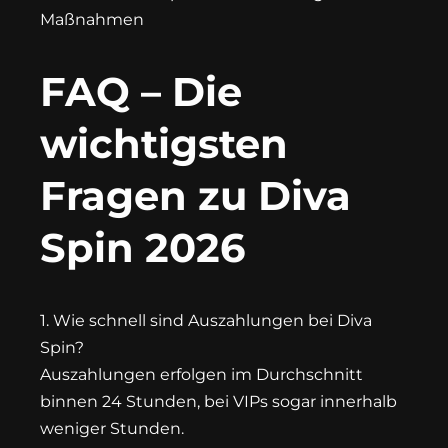
Maßnahmen
FAQ – Die
wichtigsten
Fragen zu Diva
Spin 2026
1. Wie schnell sind Auszahlungen bei Diva
Spin?
Auszahlungen erfolgen im Durchschnitt
binnen 24 Stunden, bei VIPs sogar innerhalb
weniger Stunden.