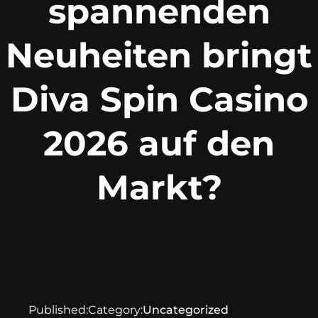
spannenden
Neuheiten bringt
Diva Spin Casino
2026 auf den
Markt?
Published:
Category:
Uncategorized