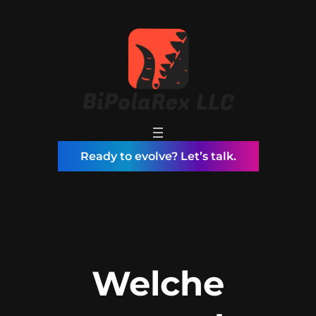
Skip
to
content
Ready to evolve? Let’s talk.
Welche