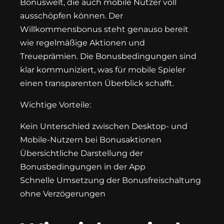
Bonuswelt, die auch mobile Nutzer voll
ausschöpfen können. Der
Willkommensbonus steht genauso bereit
wie regelmäßige Aktionen und
Treueprämien. Die Bonusbedingungen sind
klar kommuniziert, was für mobile Spieler
einen transparenten Überblick schafft.
Wichtige Vorteile:
Kein Unterschied zwischen Desktop- und
Mobile-Nutzern bei Bonusaktionen
Übersichtliche Darstellung der
Bonusbedingungen in der App
Schnelle Umsetzung der Bonusfreischaltung
ohne Verzögerungen