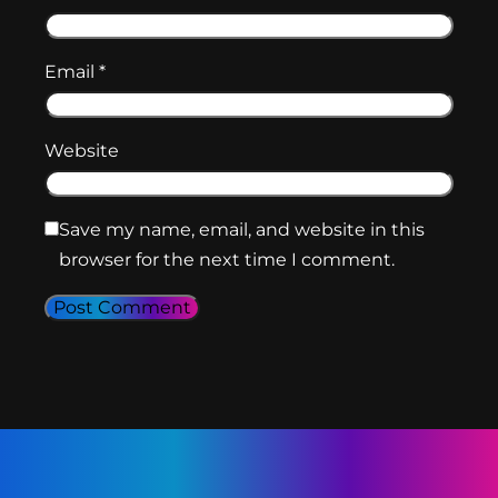
Email
*
Website
Save my name, email, and website in this
browser for the next time I comment.