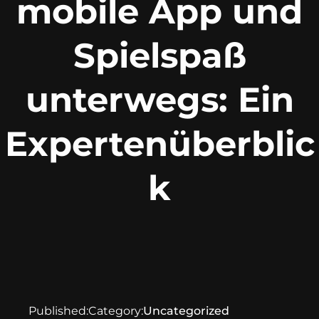
mobile App und
Spielspaß
unterwegs: Ein
Expertenüberblic
k
Published:
Category:
Uncategorized