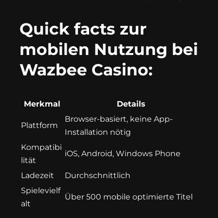
Quick facts zur
mobilen Nutzung bei
Wazbee Casino:
Merkmal
Details
Browser-basiert, keine App-
Plattform
Installation nötig
Kompatibi
iOS, Android, Windows Phone
lität
Ladezeit
Durchschnittlich
Spielevielf
Über 500 mobile optimierte Titel
alt