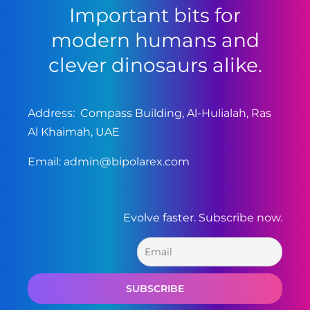
Important bits for
modern humans and
clever dinosaurs alike.
Address: Compass Building, Al-Hulialah, Ras
Al Khaimah, UAE
Email:
admin@bipolarex.com
Evolve faster. Subscribe now.