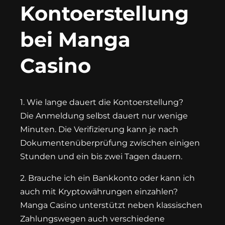
Kontoerstellung
bei Manga
Casino
1. Wie lange dauert die Kontoerstellung?
Die Anmeldung selbst dauert nur wenige
Minuten. Die Verifizierung kann je nach
Dokumentenüberprüfung zwischen einigen
Stunden und ein bis zwei Tagen dauern.
2. Brauche ich ein Bankkonto oder kann ich
auch mit Kryptowährungen einzahlen?
Manga Casino unterstützt neben klassischen
Zahlungswegen auch verschiedene