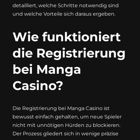
detailliert, welche Schritte notwendig sind
und welche Vorteile sich daraus ergeben.
Wie funktioniert
die Registrierung
bei Manga
Casino?
Die Registrierung bei Manga Casino ist
bewusst einfach gehalten, um neue Spieler
nicht mit unnötigen Hürden zu blockieren.
Der Prozess gliedert sich in wenige präzise