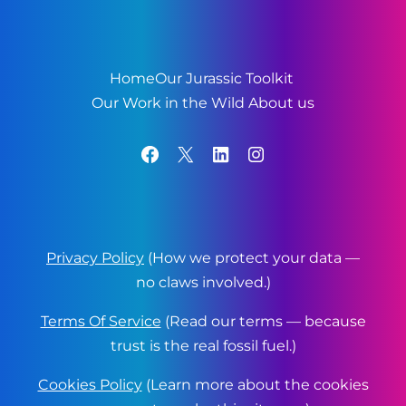
Home
Our Jurassic Toolkit
Our Work in the Wild
About us
Facebook
X
LinkedIn
Instagram
Privacy Policy
(How we protect your data —
no claws involved.)
Terms Of Service
(Read our terms — because
trust is the real fossil fuel.)
Cookies Policy
(Learn more about the cookies