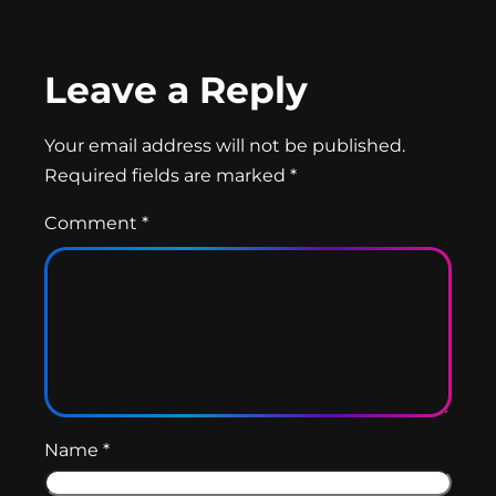
Leave a Reply
Your email address will not be published.
Required fields are marked
*
Comment
*
Name
*