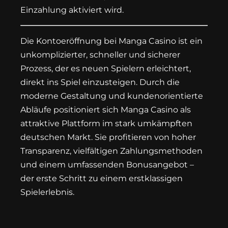
Einzahlung aktiviert wird.
Die Kontoeröffnung bei Manga Casino ist ein
unkomplizierter, schneller und sicherer
Prozess, der es neuen Spielern erleichtert,
direkt ins Spiel einzusteigen. Durch die
moderne Gestaltung und kundenorientierte
Abläufe positioniert sich Manga Casino als
attraktive Plattform im stark umkämpften
deutschen Markt. Sie profitieren von hoher
Transparenz, vielfältigen Zahlungsmethoden
und einem umfassenden Bonusangebot –
der erste Schritt zu einem erstklassigen
Spielerlebnis.