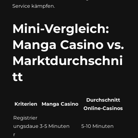
Service kämpfen.
Mini-Vergleich:
Manga Casino vs.
Marktdurchschni
tt
Durchschnitt
Kriterien
Manga Casino
Online-Casinos
Registrier
ungsdaue
3-5 Minuten
5-10 Minuten
r