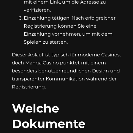
mit einem Link, um die Adresse zu
verifizieren.
Einzahlung tätigen: Nach erfolgreicher
Registrierung können Sie eine
Einzahlung vornehmen, um mit dem
Spielen zu starten.
Dieser Ablauf ist typisch für moderne Casinos,
doch Manga Casino punktet mit einem
besonders benutzerfreundlichen Design und
transparenter Kommunikation während der
Registrierung.
Welche
Dokumente