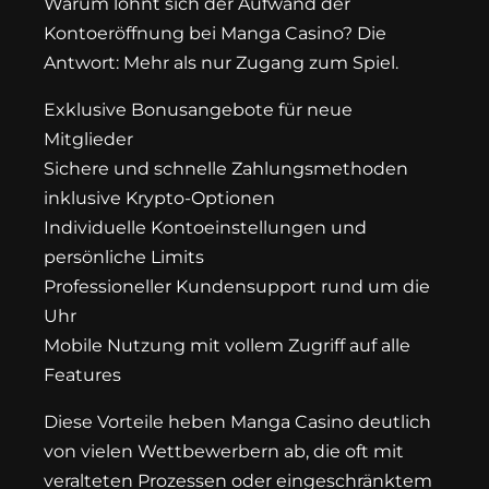
Warum lohnt sich der Aufwand der
Kontoeröffnung bei Manga Casino? Die
Antwort: Mehr als nur Zugang zum Spiel.
Exklusive Bonusangebote für neue
Mitglieder
Sichere und schnelle Zahlungsmethoden
inklusive Krypto-Optionen
Individuelle Kontoeinstellungen und
persönliche Limits
Professioneller Kundensupport rund um die
Uhr
Mobile Nutzung mit vollem Zugriff auf alle
Features
Diese Vorteile heben Manga Casino deutlich
von vielen Wettbewerbern ab, die oft mit
veralteten Prozessen oder eingeschränktem