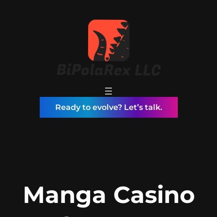
Skip
to
content
Ready to evolve? Let’s talk.
Manga Casino