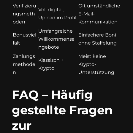
Verifizieru
Oft umständliche
Voll digital,
ngsmeth
E-Mail-
Upload im Profil
oden
Kommunikation
Umfangreiche
Bonusviel
Einfachere Boni
Willkommensa
falt
ohne Staffelung
ngebote
Zahlungs
Meist keine
Klassisch +
methode
Krypto-
Krypto
n
Unterstützung
FAQ – Häufig
gestellte Fragen
zur