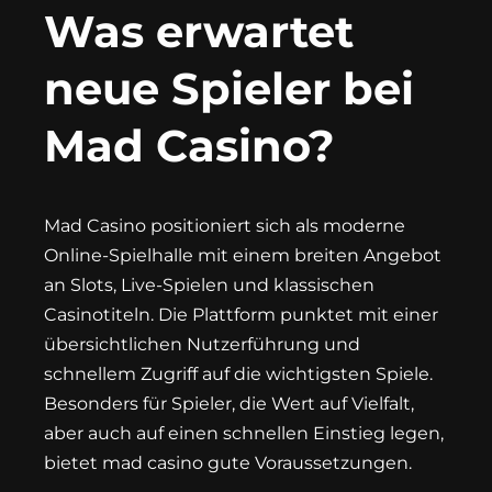
Was erwartet
neue Spieler bei
Mad Casino?
Mad Casino positioniert sich als moderne
Online-Spielhalle mit einem breiten Angebot
an Slots, Live-Spielen und klassischen
Casinotiteln. Die Plattform punktet mit einer
übersichtlichen Nutzerführung und
schnellem Zugriff auf die wichtigsten Spiele.
Besonders für Spieler, die Wert auf Vielfalt,
aber auch auf einen schnellen Einstieg legen,
bietet mad casino gute Voraussetzungen.