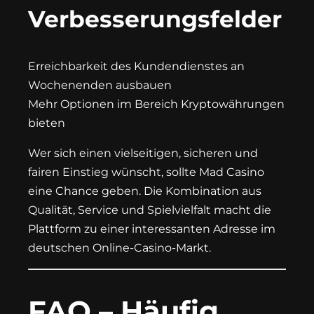
Verbesserungsfelder
Erreichbarkeit des Kundendienstes an
Wochenenden ausbauen
Mehr Optionen im Bereich Kryptowährungen
bieten
Wer sich einen vielseitigen, sicheren und
fairen Einstieg wünscht, sollte Mad Casino
eine Chance geben. Die Kombination aus
Qualität, Service und Spielvielfalt macht die
Plattform zu einer interessanten Adresse im
deutschen Online-Casino-Markt.
FAQ – Häufig