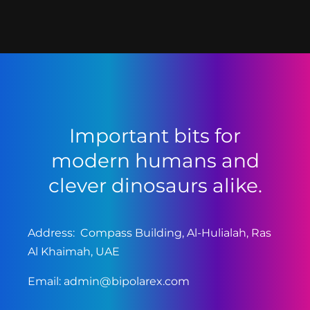
Important bits for
modern humans and
clever dinosaurs alike.
Address: Compass Building, Al-Hulialah, Ras
Al Khaimah, UAE
Email:
admin@bipolarex.com