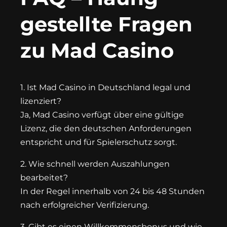
gestellte Fragen
zu Mad Casino
1. Ist Mad Casino in Deutschland legal und
lizenziert?
Ja, Mad Casino verfügt über eine gültige
Lizenz, die den deutschen Anforderungen
entspricht und für Spielerschutz sorgt.
2. Wie schnell werden Auszahlungen
bearbeitet?
In der Regel innerhalb von 24 bis 48 Stunden
nach erfolgreicher Verifizierung.
3. Gibt es einen Willkommensbonus und wie