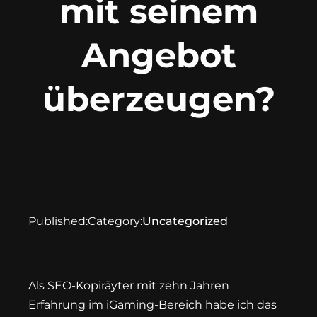
mit seinem
Angebot
überzeugen?
Published:
Category:
Uncategorized
Als SEO-Kopiräyter mit zehn Jahren
Erfahrung im iGaming-Bereich habe ich das