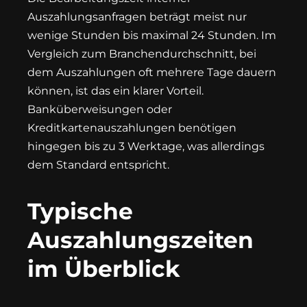
Auszahlungsanfragen beträgt meist nur
wenige Stunden bis maximal 24 Stunden. Im
Vergleich zum Branchendurchschnitt, bei
dem Auszahlungen oft mehrere Tage dauern
können, ist das ein klarer Vorteil.
Banküberweisungen oder
Kreditkartenauszahlungen benötigen
hingegen bis zu 3 Werktage, was allerdings
dem Standard entspricht.
Typische
Auszahlungszeiten
im Überblick