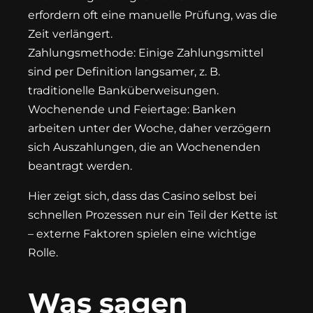
erfordern oft eine manuelle Prüfung, was die
Zeit verlängert.
Zahlungsmethode: Einige Zahlungsmittel
sind per Definition langsamer, z. B.
traditionelle Banküberweisungen.
Wochenende und Feiertage: Banken
arbeiten unter der Woche, daher verzögern
sich Auszahlungen, die an Wochenenden
beantragt werden.
Hier zeigt sich, dass das Casino selbst bei
schnellen Prozessen nur ein Teil der Kette ist
– externe Faktoren spielen eine wichtige
Rolle.
Was sagen