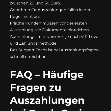
zwischen 20 und 50 Euro.
Gebühren für Auszahlungen fallen in der
Regel nicht an.
Frische Kunden müssen vor der ersten
Auszahlung alle Dokumente einreichen.
Auszahlungslimits variieren je nach VIP-Level
und Zahlungsmethode.
Das Support-Team ist bei Auszahlungsfragen
schnell erreichbar.
FAQ – Häufige
Fragen zu
Auszahlungen