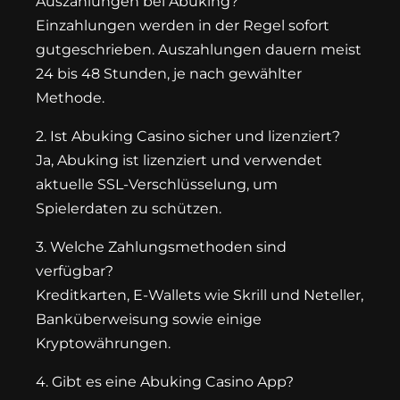
Auszahlungen bei Abuking?
Einzahlungen werden in der Regel sofort
gutgeschrieben. Auszahlungen dauern meist
24 bis 48 Stunden, je nach gewählter
Methode.
2. Ist Abuking Casino sicher und lizenziert?
Ja, Abuking ist lizenziert und verwendet
aktuelle SSL-Verschlüsselung, um
Spielerdaten zu schützen.
3. Welche Zahlungsmethoden sind
verfügbar?
Kreditkarten, E-Wallets wie Skrill und Neteller,
Banküberweisung sowie einige
Kryptowährungen.
4. Gibt es eine Abuking Casino App?