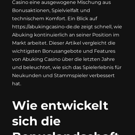
Casino eine ausgewogene Mischung aus
Bonusaktionen, Spielvielfalt und
technischem Komfort. Ein Blick auf
https://abukingcasino-de.de
zeigt schnell, wie
Abuking kontinuierlich an seiner Position im
Markt arbeitet. Dieser Artikel vergleicht die
wichtigsten Bonusangebote und Features
von Abuking Casino über die letzten Jahre
und beleuchtet, wie sich das Spielerlebnis für
Neukunden und Stammspieler verbessert
hat.
Wie entwickelt
sich die