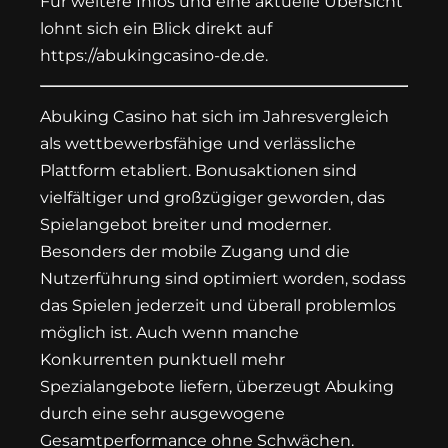
Für weitere Infos und eine aktuelle Übersicht
lohnt sich ein Blick direkt auf
https://abukingcasino-de.de
.
Abuking Casino hat sich im Jahresvergleich
als wettbewerbsfähige und verlässliche
Plattform etabliert. Bonusaktionen sind
vielfältiger und großzügiger geworden, das
Spielangebot breiter und moderner.
Besonders der mobile Zugang und die
Nutzerführung sind optimiert worden, sodass
das Spielen jederzeit und überall problemlos
möglich ist. Auch wenn manche
Konkurrenten punktuell mehr
Spezialangebote liefern, überzeugt Abuking
durch eine sehr ausgewogene
Gesamtperformance ohne Schwächen.