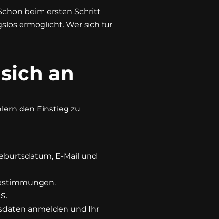
Schon beim ersten Schritt
gslos ermöglicht. Wer sich für
 sich an
lern den Einstieg zu
Geburtsdatum, E-Mail und
bestimmungen.
S.
ngsdaten anmelden und Ihr