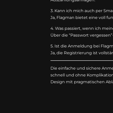
3. Kann ich mich auch per Sm
Ja, Flagman bietet eine voll f
4. Was passiert, wenn ich me
Über die “Passwort vergessen”
5. Ist die Anmeldung bei Flag
Ja, die Registrierung ist volls
Die einfache und sichere Anme
schnell und ohne Komplikatio
Design mit pragmatischen Ablä