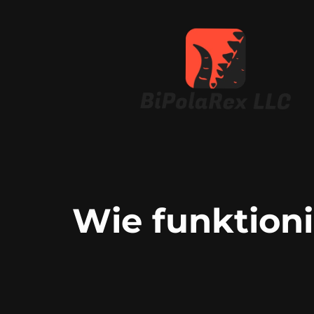
Skip
to
content
Wie funktion