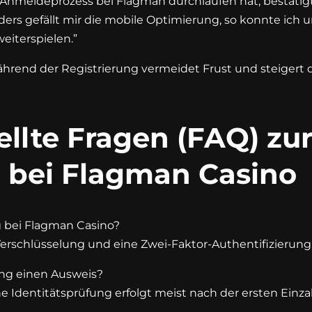
n Anmeldeprozess bei Flagman durchlaufen hat, bestätigt
ers gefällt mir die mobile Optimierung, so konnte ic
eiterspielen.”
rend der Registrierung vermeidet Frust und steigert d
ellte Fragen (FAQ) zu
bei Flagman Casino
g bei Flagman Casino?
erschlüsselung und eine Zwei-Faktor-Authentifizierung
ung einen Ausweis?
ine Identitätsprüfung erfolgt meist nach der ersten Einz