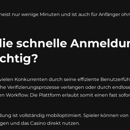
eist nur wenige Minuten und ist auch für Anfänger oh
die schnelle Anmeldu
chtig?
vielen Konkurrenten durch seine effiziente Benutzerfüh
che Verifizierungsprozesse verlangen oder durch endlos
 Workflow. Die Plattform erlaubt somit einen fast sof
ldung ist vollständig mobiloptimiert. Spieler können vo
gen und das Casino direkt nutzen.