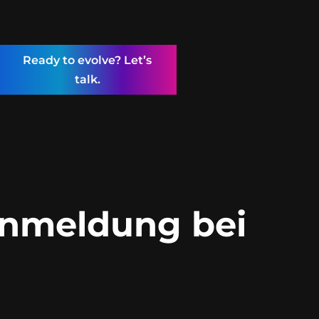
Ready to evolve? Let’s
talk.
Anmeldung bei