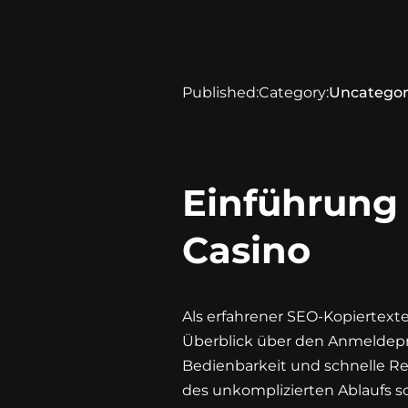
Published:
Category:
Uncategor
Einführung
Casino
Als erfahrener SEO-Kopiertext
Überblick über den Anmeldepro
Bedienbarkeit und schnelle Reg
des unkomplizierten Ablaufs s