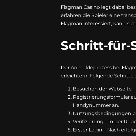
Flagman Casino legt dabei bes
erfahren die Spieler eine trans
Flagman interessiert, kann sich
Schritt-für-
Der Anmeldeprozess bei Flagma
erleichtern. Folgende Schritte
Besuchen der Webseite – S
Registrierungsformular a
Handynummer an.
Nutzungsbedingungen be
Verifizierung – In der Reg
Erster Login – Nach erfo