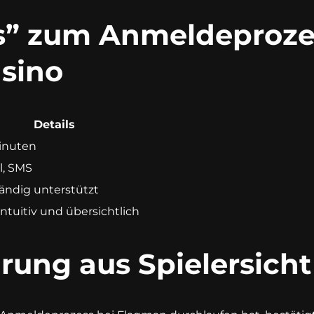
ts” zum Anmeldeproze
sino
Details
inuten
l, SMS
tändig unterstützt
intuitiv und übersichtlich
rung aus Spielersicht