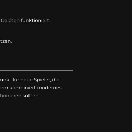
 Geräten funktioniert.
tzen.
nkt für neue Spieler, die
tform kombiniert modernes
ionieren sollten.