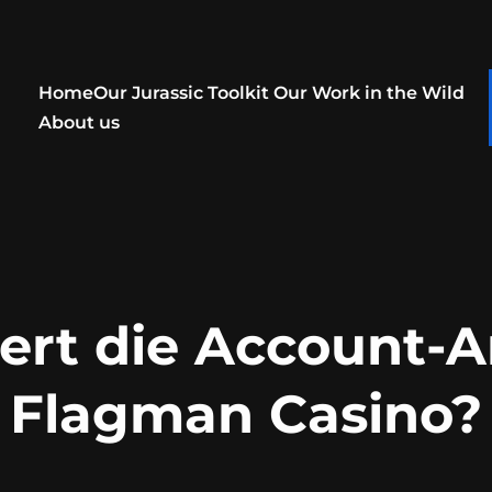
Home
Our Jurassic Toolkit
Our Work in the Wild
About us
iert die Account-
Flagman Casino?