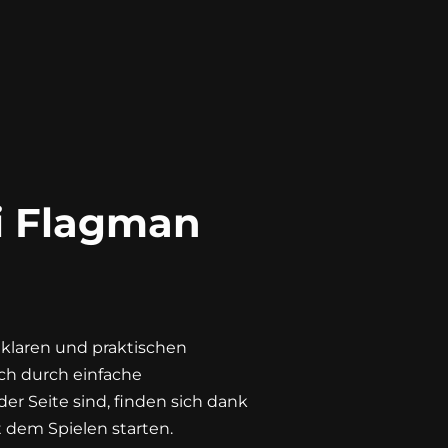
i Flagman
 klaren und praktischen
ch durch einfache
er Seite sind, finden sich dank
 dem Spielen starten.