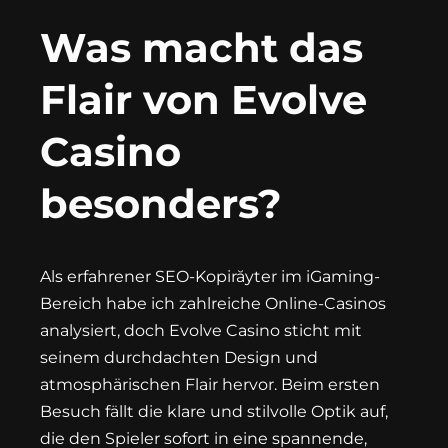
Was macht das
Flair von Evolve
Casino
besonders?
Als erfahrener SEO-Kopirăyter im iGaming-
Bereich habe ich zahlreiche Online-Casinos
analysiert, doch Evolve Casino sticht mit
seinem durchdachten Design und
atmosphärischen Flair hervor. Beim ersten
Besuch fällt die klare und stilvolle Optik auf,
die den Spieler sofort in eine spannende,