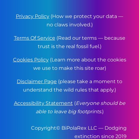
Privacy Policy
(How we protect your data —
no claws involved.)
Terms Of Service
(Read our terms — because
trust is the real fossil fuel.)
Cookies Policy
(Learn more about the cookies
we use to make this site roar)
Disclaimer Page
(please take a moment to
understand the wild rules that apply.)
Accessibility Statement
(
Everyone should be
able to leave big footprints.
)
Copyright© BiPolaRex LLC — Dodging
extinction since 2019