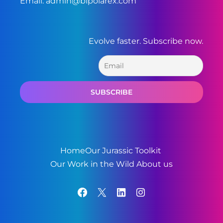
Email:
admin@bipolarex.com
Evolve faster. Subscribe now.
Home
Our Jurassic Toolkit
Our Work in the Wild
About us
Facebook
X
LinkedIn
Instagram