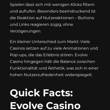
Spielen lässt sich mit wenigen Klicks filtern
und aufrufen. Besonders beeindruckend ist
die Reaktion auf Nutzeraktionen – Buttons
und Links reagieren zügig, ohne
Verzögerungen.
Ein kleiner Unterschied zum Markt: Viele
Casinos setzen auf zu viele Animationen und
Pop-ups, die das Erlebnis stören. Evolve
Casino hingegen hält die Balance zwischen
Funktionalität und Ästhetik, was sich in einer
hohen Nutzerzufriedenheit widerspiegelt.
Quick Facts:
Evolve Casino