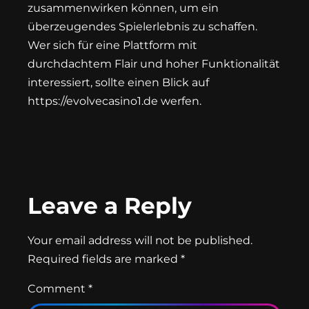
zusammenwirken können, um ein
überzeugendes Spielerlebnis zu schaffen.
Wer sich für eine Plattform mit
durchdachtem Flair und hoher Funktionalität
interessiert, sollte einen Blick auf
https://evolvecasino1.de
werfen.
Leave a Reply
Your email address will not be published.
Required fields are marked
*
Comment
*