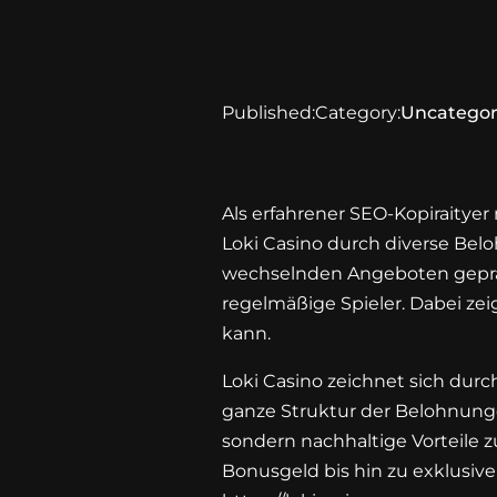
Published:
Category:
Uncategor
Als erfahrener SEO-Kopiraityer
Loki Casino durch diverse Bel
wechselnden Angeboten gepräg
regelmäßige Spieler. Dabei zei
kann.
Loki Casino zeichnet sich dur
ganze Struktur der Belohnungen
sondern nachhaltige Vorteile zu
Bonusgeld bis hin zu exklusive