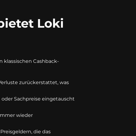
ietet Loki
 von klassischen Cashback-
rluste zurückerstattet, was
e oder Sachpreise eingetauscht
immer wieder
Preisgeldern, die das