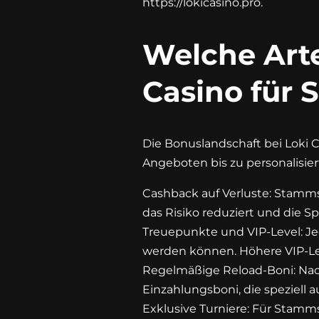
https://lokicasino.pro
.
Welche Art
Casino für 
Die Bonuslandschaft bei Loki Cas
Angeboten bis zu personalisie
Cashback auf Verluste: Stamms
das Risiko reduziert und die Spi
Treuepunkte und VIP-Level: Jed
werden können. Höhere VIP-Leve
Regelmäßige Reload-Boni: N
Einzahlungsboni, die speziell a
Exklusive Turniere: Für Stamms