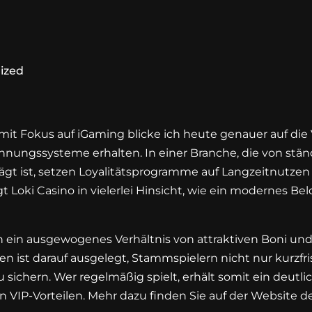
ized
 mit Fokus auf iGaming blicke ich heute genauer auf die 
ohnungssysteme erhalten. In einer Branche, die von st
t ist, setzen Loyalitätsprogramme auf Langzeitnutzen
gt Loki Casino in vielerlei Hinsicht, wie ein modernes
ch ein ausgewogenes Verhältnis von attraktiven Boni un
 ist darauf ausgelegt, Stammspielern nicht nur kurzfris
 sichern. Wer regelmäßig spielt, erhält somit ein deutli
n VIP-Vorteilen. Mehr dazu finden Sie auf der Website d