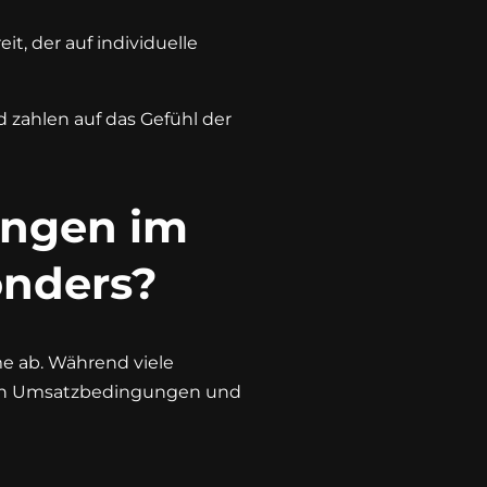
, der auf individuelle
 zahlen auf das Gefühl der
ungen im
onders?
me ab. Während viele
iren Umsatzbedingungen und