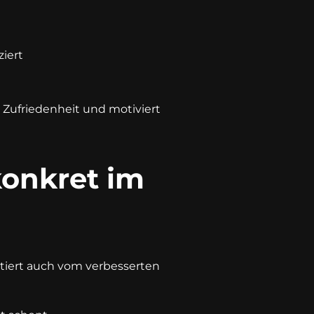
iert
re Zufriedenheit und motiviert
konkret im
fitiert auch vom verbesserten