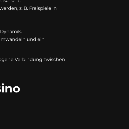
t schont.
den, z. B. Freispiele in
 Dynamik.
n umwandeln und ein
gewogene Verbindung zwischen
sino