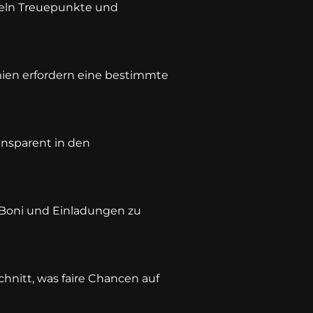
meln Treuepunkte und
ämien erfordern eine bestimmte
ansparent in den
n Boni und Einladungen zu
nitt, was faire Chancen auf