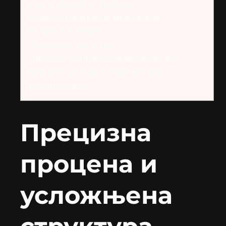
Live-клађење и стриминг
Мобилна верзија и апликација
Уплате и исплате
Лиценца и легалност
Програм кэшбэка и додатне акције
Финалан утисак и перспективна
размишљања
Прецизна
процена и
усложњена