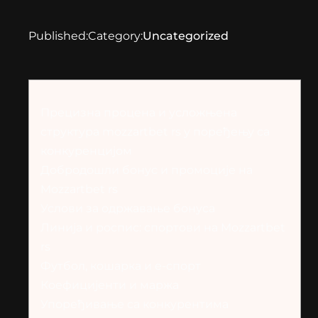
Published:
Category:
Uncategorized
Прецизна процена и усложњена
структура mozzartbet rs у поређењу са
конкуренцијом
Добродошли бонус и промоције на
Mozzartbet rs
Услови за одржавање бонуса
Линија и роспис: спортови на Mozzartbet
rs
Футбол, кошарка и е-спорт
Коефицијенти и маржа
Упоређивање са конкурентима