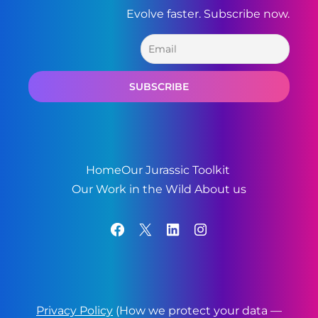
Evolve faster. Subscribe now.
Home
Our Jurassic Toolkit
Our Work in the Wild
About us
Facebook
X
LinkedIn
Instagram
Privacy Policy
(How we protect your data —