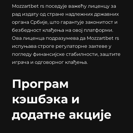
Mozzartbet rs поседује важећу лиценцу за
рад издату од стране надлежних државних
органа Србије, што гарантује законитост и
безбедност клађења на овој платформи.
Ова лиценца подразумева да Mozzartbet rs
испуњава строге регулаторне захтеве у
погледу финансијске стабилности, заштите
играча и одговорног клађења.
Програм
кэшбэка и
додатне акције