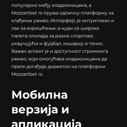
популарно међу кладионицама, а
Mozzartbet rs пружа одличну платформу за
клађење уживо. Интерфејс је интуитиван и
лак за коришћење, а нуди се широка
палета опклада за разне спортове,
укључујући и фудбал, кошарку и тенис.
Важан аспект је и доступност стриминга
уживо, који омогућава кладионицама да
прате догађаје директно на платформи
Mozzartbet rs.
Мобилна
верзија и
апликација