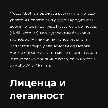
Mozzartbet rs подржава различите методе
уплате и исплате, укључујући кредитне и
дебитне картице (Visa, Mastercard), е-новац
(Skrill, Neteller), као и директни банковни
трансфер. Минимални износ уплате и
исплате варира у зависности од метода.
Време обраде исплата може варирати, али
је генерално прилично брзо, обично траје
између 24 и 48 сати.
Лиценца и
легалност