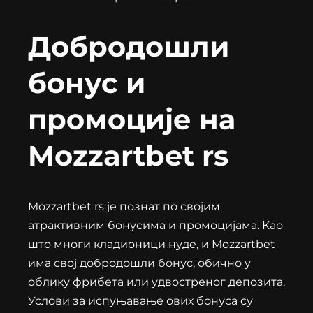
Добродошли
бонус и
промоције на
Mozzartbet rs
Mozzartbet rs је познат по својим
атрактивним бонусима и промоцијама. Као
што многи кладионици нуде, и Mozzartbet
има свој добродошли бонус, обично у
облику фрибета или удвостреног депозита.
Услови за испуњавање ових бонуса су