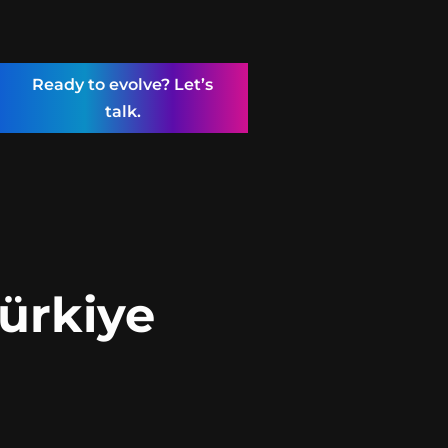
Ready to evolve? Let’s
talk.
ürkiye