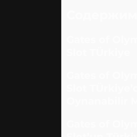
Содержим
Gates of Oly
Slot TÜrkiye
Gates of Oly
Slot TÜrkiye’
Oynanabilir 
Gates of Oly
Slot’un Türki