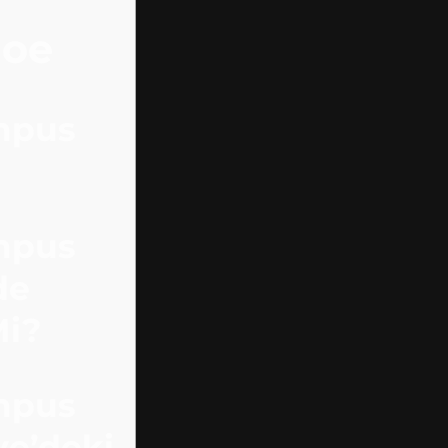
ое
mpus
mpus
de
Mi?
mpus
ye’deki