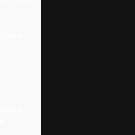
mpus
mpus
çe
a