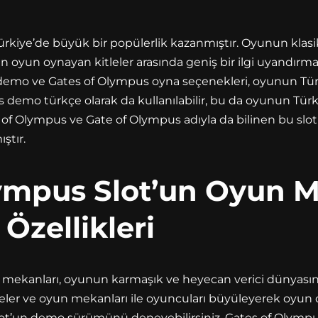
rkiye’de büyük bir popülerlik kazanmıştır. Oyunun klasi
n oyun oynayan kitleler arasında geniş bir ilgi uyandırma
demo ve Gates of Olympus oyna seçenekleri, oyunun Türk
 demo türkçe olarak da kullanılabilir, bu da oyunun Türki
 of Olympus ve Gate of Olympus adıyla da bilinen bu slo
ştır.
ympus Slot’un Oyun M
Özellikleri
 mekanları, oyunun karmaşık ve heyecan verici dünyasın
ayeler ve oyun mekanları ile oyuncuları büyüleyerek oyun d
lot’un demo sürümünü deneyebilirsiniz. Gates of Olymp