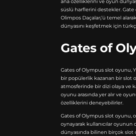
ana özelliklerini ve oyun düny
süslü harflerini destekler. Gate
Olimpos Daçalar¡’ü temel alarak
dünyasını keşfetmek için türkç
Gates of Ol
Gates of Olympus slot oyunu, 
bir popülerlik kazanan bir slot 
atmosferinde bir dizi olaya ve 
oyunu arasında yer alır ve oy
özelliklerini deneyebilirler.
Gates of Olympus slot oyunu, 
oynayarak kullanıcılar oyunun o
dünyasında bilinen birçok slo