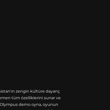
nistan’ın zengin kültüre dayanç
en tüm özelliklerini sunar ve
of Olympus demo oyna, oyunun