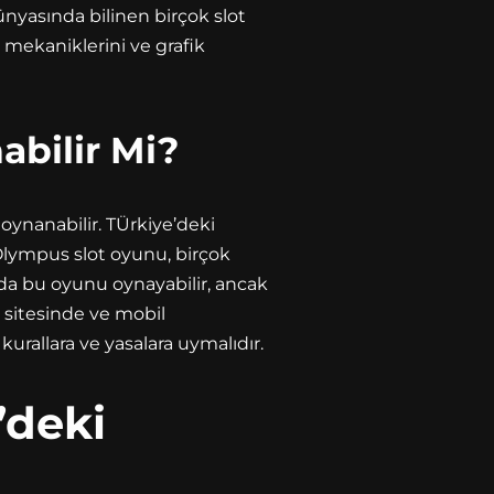
ünyasında bilinen birçok slot
mekaniklerini ve grafik
abilir Mi?
oynanabilir. TÜrkiye’deki
f Olympus slot oyunu, birçok
 da bu oyunu oynayabilir, ancak
o sitesinde ve mobil
urallara ve yasalara uymalıdır.
’deki